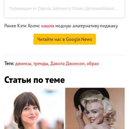
Публикация от Dakota Johnson's Closet (@closetofdakotajohnson)
Ранее Кэти Холмс
нашла
модную альтернативу пиджаку.
Читайте нас в Google.News
Теги:
джинсы
,
тренды
,
Дакота Джонсон
,
образ
Статьи по теме