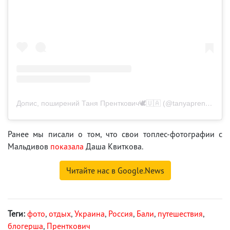
Допис, поширений Таня Пренткович🕊🇺🇦 (@tanyaprentkovych)
Ранее мы писали о том, что свои топлес-фотографии с
Мальдивов
показала
Даша Квиткова.
Читайте нас в Google.News
Теги:
фото
,
отдых
,
Украина
,
Россия
,
Бали
,
путешествия
,
блогерша
,
Пренткович