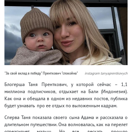
"За свой вклад в победу" Пренткович "спокойна"
instagram tanyaprentkovych
Блогерша Таня Пренткович, у которой сейчас – 1,1
миллиона подписчиков, отдыхает на Бали (Индонезия).
Как она и обещала в одном из недавних постов, публика
будет узнавать про ее отдых по выложенным кадрам.
Сперва Таня показала своего сына Адама и рассказала о
длительном путешествии. Она волновалась, как на перелет
отреагирует малыш. Но все, дескать, прошло