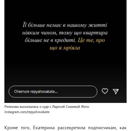
Репяхова высказалась о суде с Ларисой Созаевой Фото:
instagram.com/repyahovakate
Кроме того, Екатерина рассекретила подписчикам, как