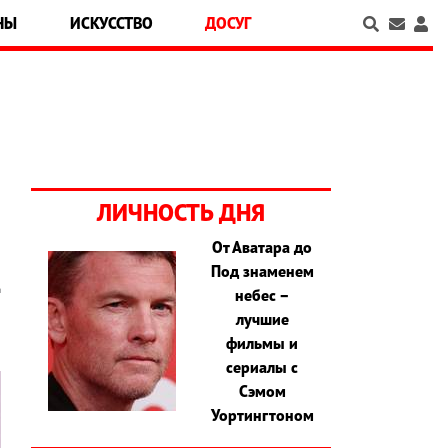
НЫ
ИСКУССТВО
ДОСУГ
ЛИЧНОСТЬ ДНЯ
От Аватара до
Под знаменем
д
небес –
лучшие
фильмы и
сериалы с
Сэмом
Уортингтоном