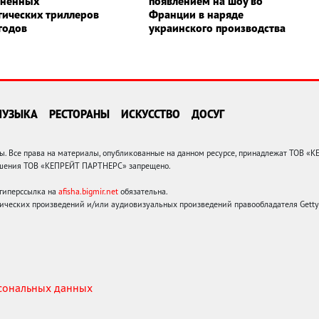
ененных
появлением на шоу во
гических триллеров
Франции в наряде
годов
украинского производства
МУЗЫКА
РЕСТОРАНЫ
ИСКУССТВО
ДОСУГ
 Все права на материалы, опубликованные на данном ресурсе, принадлежат ТОВ «
решения ТОВ «КЕПРЕЙТ ПАРТНЕРС» запрещено.
 гиперссылка на
afisha.bigmir.net
обязательна.
ических произведений и/или аудиовизуальных произведений правообладателя Getty I
рсональных данных