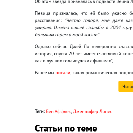
Об этом звезда призналась в подкасте Зейна Л
Певица призналась, что ей было ужасно б
расставания:
"Честно говоря, мне даже каз
умираю. Отмена нашей свадьбы в 2004 году
большим горем в моей жизни".
Однако сейчас Джей Ло невероятно счастли
история, спустя 20 лет имеет счастливый коне
как в лучших голливудских фильмах",
Ранее мы
писали
, какая романтическая подпис
Чита
Теги:
Бен Аффлек
,
Дженнифер Лопес
Статьи по теме