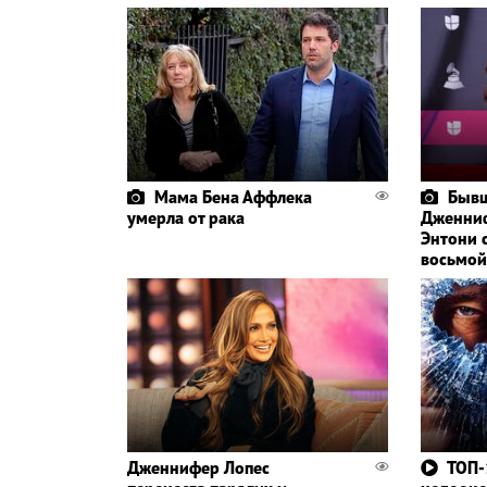
Мама Бена Аффлека
Быв
умерла от рака
Дженниф
Энтони 
восьмой
Дженнифер Лопес
ТОП-