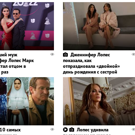
ший муж
Дженнифер Лопес
ер Лопес Марк
показала, как
стал отцом в
отпраздновала «двойной»
 раз
день рождения с сестрой
10 самых
Лопес удивила