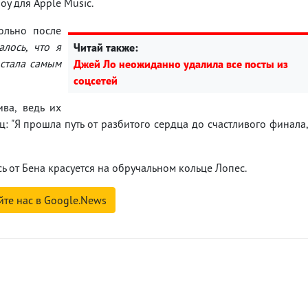
оу для Apple Music.
ольно после
алось, что я
Читай также:
 стала самым
Джей Ло неожиданно удалила все посты из
соцсетей
ва, ведь их
ц: "Я прошла путь от разбитого сердца до счастливого финала
ь от Бена красуется на обручальном кольце Лопес.
йте нас в Google.News