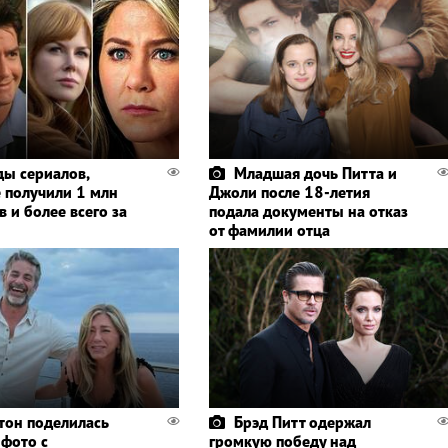
ды сериалов,
Младшая дочь Питта и
 получили 1 млн
Джоли после 18-летия
 и более всего за
подала документы на отказ
от фамилии отца
тон поделилась
Брэд Питт одержал
фото с
громкую победу над