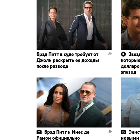
Брэд Питт в суде требует от
Звез
Джоли раскрыть ее доходы
которые
после развода
долларов
эпизод
Брэд Питт и Инес де
Энис
Рамон официально
новыми 