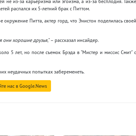
тей не из-за карьеризма или эгоизма, а из-за бесплодия. Такж
детей распался их 5-летний брак с Питтом.
е окружение Питта, актер горд, что Энистон поделилась свое
ня они хорошие друзья
," – рассказал инсайдер.
оло 5 лет, но после съемок Брэда в "Мистер и миссис Смит" 
воих неудачных попытках забеременеть.
йте нас в Google.News