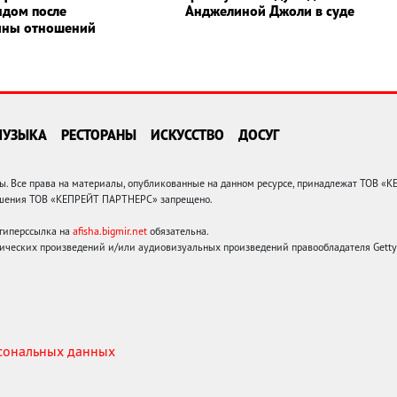
дом после
Анджелиной Джоли в суде
ины отношений
МУЗЫКА
РЕСТОРАНЫ
ИСКУССТВО
ДОСУГ
 Все права на материалы, опубликованные на данном ресурсе, принадлежат ТОВ «
решения ТОВ «КЕПРЕЙТ ПАРТНЕРС» запрещено.
 гиперссылка на
afisha.bigmir.net
обязательна.
ических произведений и/или аудиовизуальных произведений правообладателя Getty I
рсональных данных