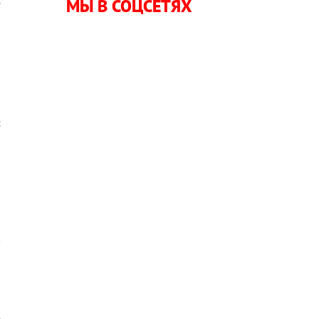
МЫ В СОЦСЕТЯХ
е
й
с