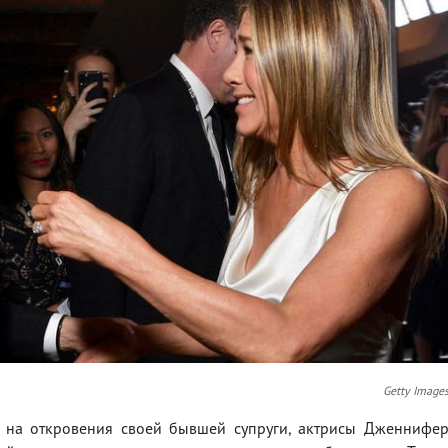
Getty Image
л на откровения своей бывшей супруги, актрисы Дженнифе