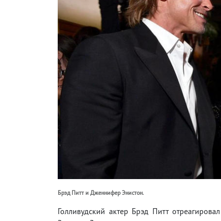
Брэд Питт и Дженнифер Энистон.
Голливудский актер Брэд Питт отреагирова