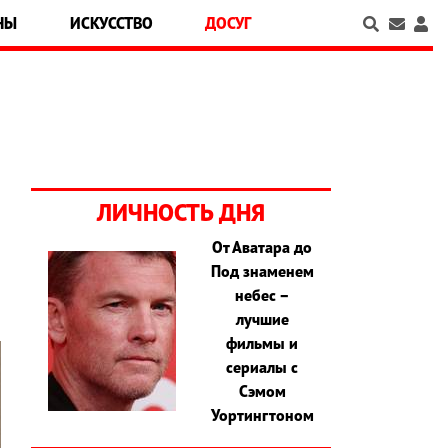
НЫ
ИСКУССТВО
ДОСУГ
ЛИЧНОСТЬ ДНЯ
От Аватара до
Под знаменем
небес –
лучшие
фильмы и
сериалы с
Сэмом
Уортингтоном