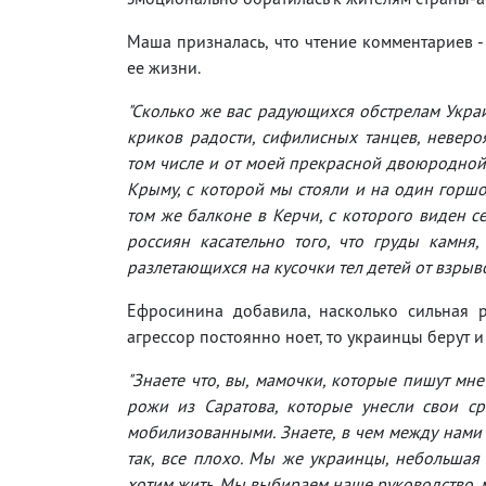
Маша призналась, что чтение комментариев 
ее жизни.
"Сколько же вас радующихся обстрелам Укра
криков радости, сифилисных танцев, неверо
том числе и от моей прекрасной двоюродной
Крыму, с которой мы стояли и на один горш
том же балконе в Керчи, с которого виден с
россиян касательно того, что груды камня
разлетающихся на кусочки тел детей от взрыв
Ефросинина добавила, насколько сильная 
агрессор постоянно ноет, то украинцы берут и
"Знаете что, вы, мамочки, которые пишут мн
рожи из Саратова, которые унесли свои ср
мобилизованными. Знаете, в чем между нами р
так, все плохо. Мы же украинцы, небольшая 
хотим жить. Мы выбираем наше руководство, 