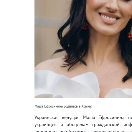
Маша Ефросинина родилась в Крыму.
Украинская ведущая Маша Ефросинина по
украинцев и обстрелам гражданской инфр
эмоционально обратилась к жителям страны-а