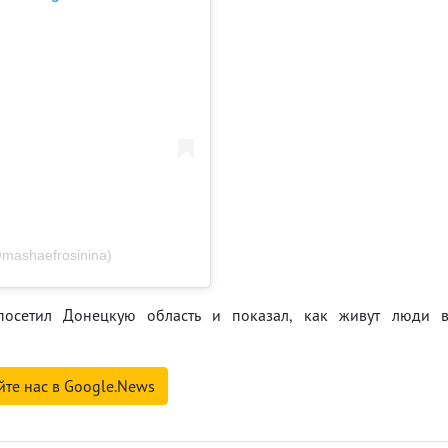
mashaefrosinina)
посетил Донецкую область и показал, как живут люди 
йте нас в Google.News