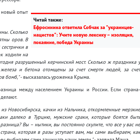
- новый опыт
Читай также:
Ефросинина ответила Собчак за "украинцев-
ины. Сколько
нацистов": Учите новую лексику – изоляция,
ятны оров. В
покаяние, победа Украины
 сестрички в
ок ходили на
егодня разрушенный керчинский мост. Сколько ж праздника 
, железа и бетона отомщены за счет смерти людей, за сче
ов бомб,"
- высказалась уроженка Крыма.
разница между населением Украины и России. Если страна
 делают.
е из Новосибирска, качки из Нальчика, откормленные мерзки
аки далеко в Турцию, мужские сраки, которые боятся быт
азница? Вы – нытики, вы постоянно скулите, что все у вас н
страна, которая в разы уступает вам, мы сами выбираем, ка
мы выбираем сами защищать наши земли,"
- заявила Маша.