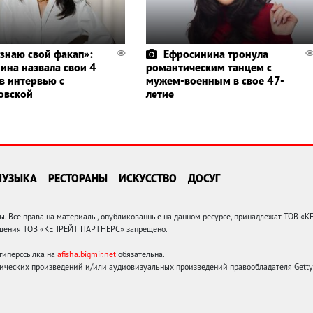
знаю свой факап»:
Ефросинина тронула
ина назвала свои 4
романтическим танцем с
в интервью с
мужем-военным в свое 47-
овской
летие
МУЗЫКА
РЕСТОРАНЫ
ИСКУССТВО
ДОСУГ
 Все права на материалы, опубликованные на данном ресурсе, принадлежат ТОВ «
решения ТОВ «КЕПРЕЙТ ПАРТНЕРС» запрещено.
 гиперссылка на
afisha.bigmir.net
обязательна.
ических произведений и/или аудиовизуальных произведений правообладателя Getty I