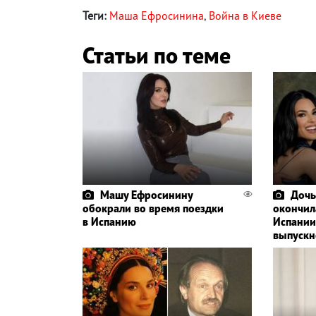
Теги:
Маша Ефросинина
,
Война в Киеве
Статьи по теме
Машу Ефросинину
Дочь
обокрали во время поездки
окончил
в Испанию
Испании
выпускн