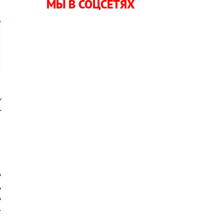
МЫ В СОЦСЕТЯХ
у
т
-
е
ь
е
к