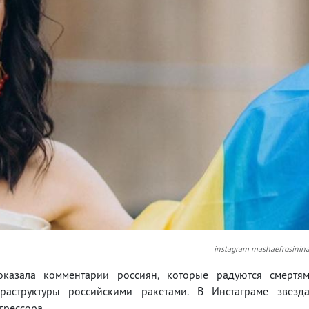
instagram mashaefrosinin
казала комментарии россиян, которые радуются смертя
аструктуры российскими ракетами. В Инстаграме звезд
грессора.