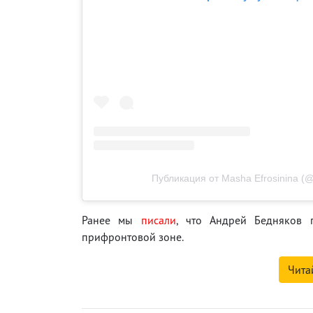
Публикация от Masha Efrosinina (@
Ранее мы
писали
, что Андрей Бедняков 
прифронтовой зоне.
Чита