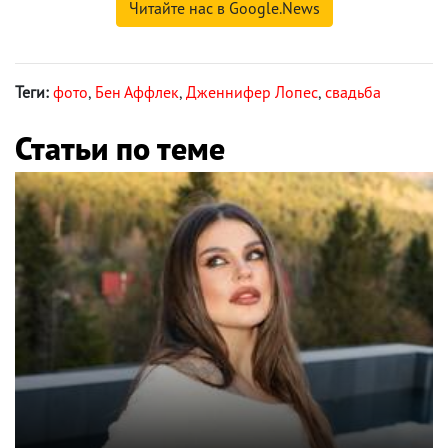
Читайте нас в Google.News
Теги:
фото
,
Бен Аффлек
,
Дженнифер Лопес
,
свадьба
Статьи по теме