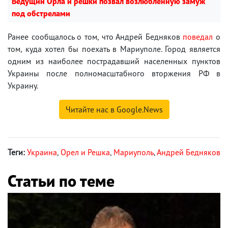
Ведущий Орла и решки позвал возлюбленную замуж
под обстрелами
Ранее сообщалось о том, что Андрей Бедняков
поведал
о
том, куда хотел бы поехать в Мариуполе. Город является
одним из наиболее пострадавший населенных пунктов
Украины после полномасштабного вторжения РФ в
Украину.
Читайте нас в Google.News
Теги:
Украина
,
Орел и Решка
,
Мариуполь
,
Андрей Бедняков
Статьи по теме