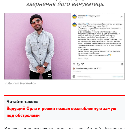
звернення його винуватець.
instagram biedniakov
Читайте також:
Ведущий Орла и решки позвал возлюбленную замуж
под обстрелами
Раніше повідомлялося про те, що Андрій Бєдняков