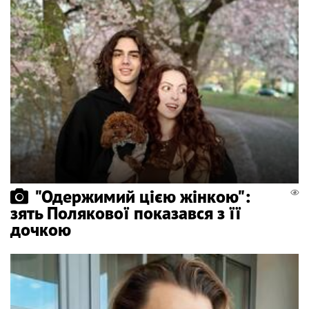
"Одержимий цією жінкою":
зять Полякової показався з її
дочкою