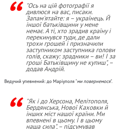
"Ось на цій фотографії я
дивлюся на вас, писаки.
Запам'ятайте: я – українець. Й
іншої батьківщини у мене
немає. А ті, хто зрадив країну і
перекинувся туди, де дали
трохи грошей і призначили
заступником заступника голови
голів, скажу: зрадники – ви! І за
гроші Батьківщину не купиш", –
додав Андрій.
Ведучий упевнений: до Маріуполя "
ми повернемося
".
"Як і до Херсона, Мелітополя,
Бердянська, Нової Каховки й
інших міст нашої країни. Ми
впевнені в цьому. І в цьому
наша сила", – підсумував