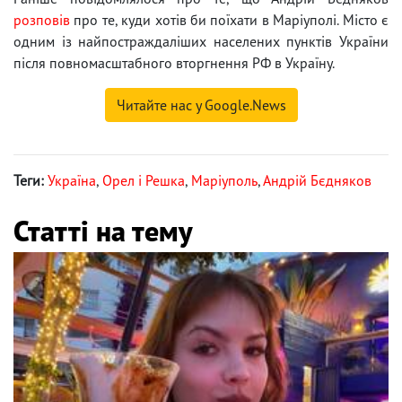
розповів
про те, куди хотів би поїхати в Маріуполі. Місто є
одним із найпостраждаліших населених пунктів України
після повномасштабного вторгнення РФ в Україну.
Читайте нас у Google.News
Теги:
Україна
,
Орел і Решка
,
Маріуполь
,
Андрій Бєдняков
Статті на тему