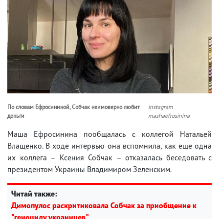
По словам Ефросининой, Собчак неимоверно любит
instagram
деньги
mashaefrosinina
Маша Ефросинина пообщалась с коллегой Натальей
Влащенко. В ходе интервью она вспомнила, как еще одна
их коллега – Ксения Собчак – отказалась беседовать с
президентом Украины Владимиром Зеленским.
Читай также:
Димопулос раскритиковала Собчак за приобщение к
"геноциду украинцев"