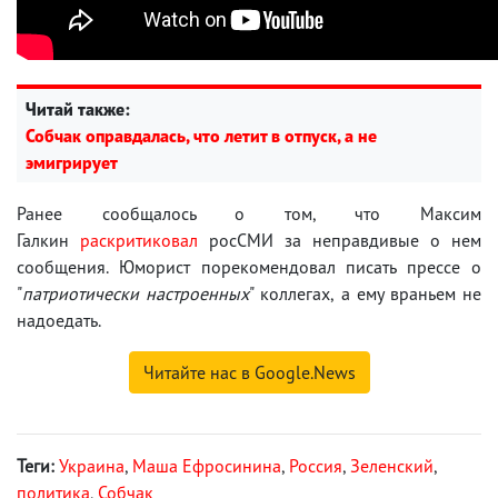
Читай также:
Собчак оправдалась, что летит в отпуск, а не
эмигрирует
Ранее сообщалось о том, что Максим
Галкин
раскритиковал
росСМИ за неправдивые о нем
сообщения. Юморист порекомендовал писать прессе о
"
патриотически настроенных
" коллегах, а ему враньем не
надоедать.
Читайте нас в Google.News
Теги:
Украина
,
Маша Ефросинина
,
Россия
,
Зеленский
,
политика
,
Собчак