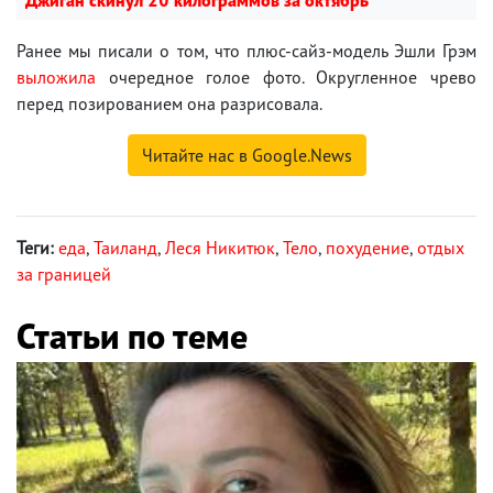
Джиган скинул 20 килограммов за октябрь
Ранее мы писали о том, что плюс-сайз-модель Эшли Грэм
выложила
очередное голое фото. Округленное чрево
перед позированием она разрисовала.
Читайте нас в Google.News
Теги:
еда
,
Таиланд
,
Леся Никитюк
,
Тело
,
похудение
,
отдых
за границей
Статьи по теме