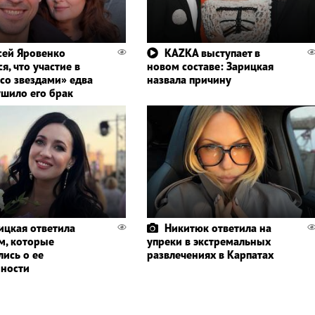
сей Яровенко
KAZKA выступает в
я, что участие в
новом составе: Зарицкая
 со звездами» едва
назвала причину
ушило его брак
ицкая ответила
Никитюк ответила на
м, которые
упреки в экстремальных
лись о ее
развлечениях в Карпатах
ности