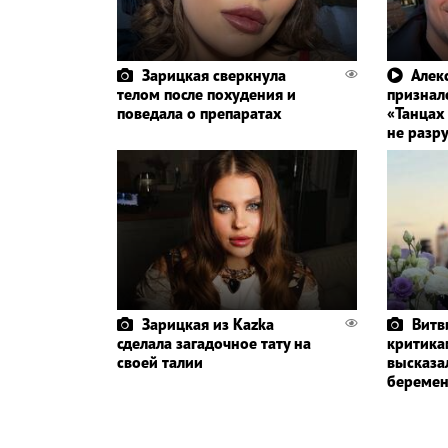
Зарицкая сверкнула
Алек
телом после похудения и
призналс
поведала о препаратах
«Танцах
не разр
Зарицкая из Kazka
Витв
сделала загадочное тату на
критика
своей талии
высказа
беремен