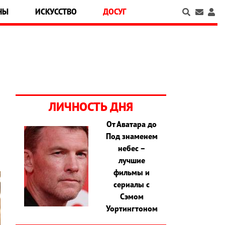
НЫ
ИСКУССТВО
ДОСУГ
ЛИЧНОСТЬ ДНЯ
От Аватара до
Под знаменем
небес –
лучшие
фильмы и
сериалы с
Сэмом
Уортингтоном