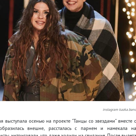
instagram kazka.ban
я выступала осенью на проекте "Танцы со звездами" вместе 
бразилась внешне, рассталась с парнем и намекала н
исты интриговали, что даже ходили на свидание. После вылет