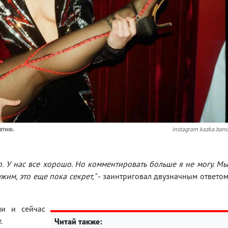
атию.
instagram kazka.ban
 У нас все хорошо. Но комментировать больше я не могу. М
жим, это еще пока секрет,"
- заинтриговал двузначным ответо
ми и сейчас
.
Читай также: