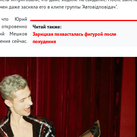
ен даже засняла его в клипе группы "Автовідповідач".
, что Юрий
откровенно
Читай также:
рий Мешков
Зарицкая похвасталась фигурой после
ения сейчас.
похудения