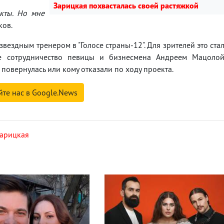
Зарицкая похвасталась своей растяжкой
екты. Но мне
ков.
 звездным тренером в "Голосе страны-12". Для зрителей это ста
е сотрудничество певицы и бизнесмена Андреем Мацоло
е повернулась или кому отказали по ходу проекта.
йте нас в Google.News
Зарицкая