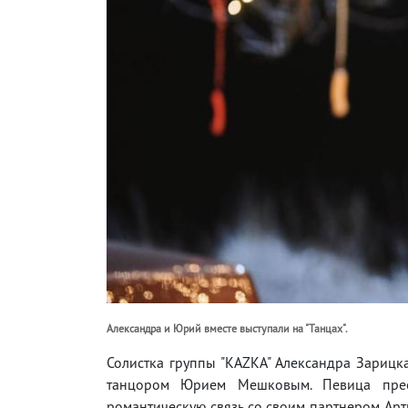
Александра и Юрий вместе выступали на "Танцах".
Солистка группы "KAZKA" Александра Зарицка
танцором Юрием Мешковым. Певица прео
романтическую связь со своим партнером. Арт