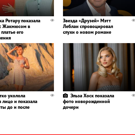
ка Ротару показала
Звезда «Друзей» Мэтт
 с Жакмюсом в
Леблан спровоцировал
 платье его
слухи о новом романе
ления
тко уколола
Эльза Хоск показала
в лицо и показала
фото новорожденной
ты до и после
дочери