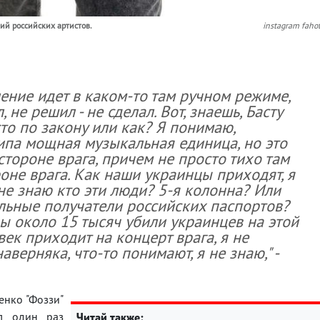
ий российских артистов.
instagram faho
ление идет в каком-то там ручном режиме,
, не решил - не сделал. Вот, знаешь, Басту
то по закону или как? Я понимаю,
типа мощная музыкальная единица, но это
стороне врага, причем не просто тихо там
роне врага. Как наши украинцы приходят, я
 не знаю кто эти люди? 5-я колонна? Или
льные получатели российских паспортов?
ды около 15 тысяч убили украинцев на этой
овек приходит на концерт врага, я не
аверняка, что-то понимают, я не знаю," -
енко "Фоззи"
л один раз
Читай также: