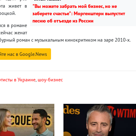
юта живет в
"Вы можете забрать мой бизнес, но не
роцкой.
заберете счастье": Моргенштерн выпустит
песню об отъезде из России
лся в романе
сейчас женат
бурный роман с музыкальным кинокритиком на заре 2010-х.
йте нас в Google.News
ртисты в Украине
,
шоу-бизнес