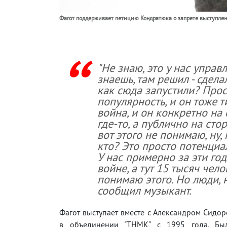
Фагот поддерживает петицию Кондратюка о запрете выступлен
"Не знаю, это у нас управ
знаешь, там решил - сделал
как сюда запустили? Прос
популярность, и он тоже 
война, и он конкретно на 
где-то, а публично на сто
вот этого не понимаю, ну,
кто? Это просто потенциа
У нас примерно за эти го
войне, а тут 15 тысяч чел
понимаю этого. Но люди, н
сообщил музыкант.
Фагот выступает вместе с Александром Сидор
в объединении "ТНМК" с 1995 года. Бы