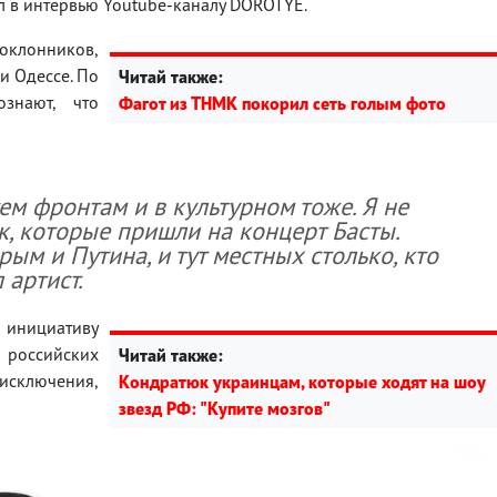
л в интервью Youtube-каналу DOROTYE.
поклонников,
и Одессе. По
Читай также:
знают, что
Фагот из ТНМК покорил сеть голым фото
ем фронтам и в культурном тоже. Я не
, которые пришли на концерт Басты.
рым и Путина, и тут местных столько, кто
л артист.
 инициативу
й российских
Читай также:
исключения,
Кондратюк украинцам, которые ходят на шоу
звезд РФ: "Купите мозгов"