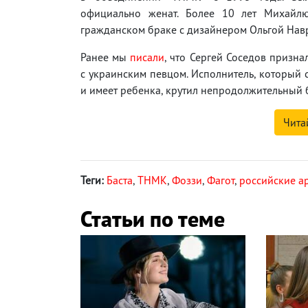
официально женат. Более 10 лет Михайл
гражданском браке с дизайнером Ольгой Нав
Ранее мы
писали
, что Сергей Соседов призна
с украинским певцом. Исполнитель, который 
и имеет ребенка, крутил непродолжительный 
Чита
Теги:
Баста
,
ТНМК
,
Фоззи
,
Фагот
,
российские а
Статьи по теме