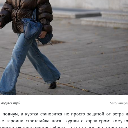
0 модных идей
Getty Image
 подиум, а куртка становится не просто защитой от ветра 
м героини стритстайла носят куртки с характером: кому-т
раивает сложную многослойность, а кто-то играет на контраст