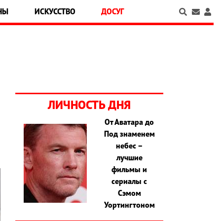
НЫ
ИСКУССТВО
ДОСУГ
ЛИЧНОСТЬ ДНЯ
От Аватара до
Под знаменем
небес –
лучшие
фильмы и
сериалы с
Сэмом
Уортингтоном