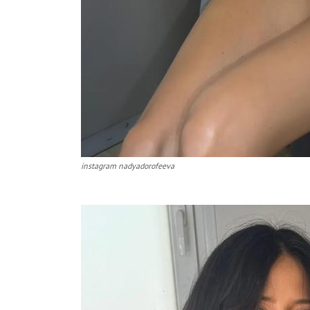
instagram nadyadorofeeva