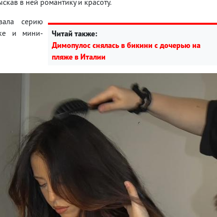
скав в ней романтику и красоту.
вала серию
ке и мини-
Читай также:
Димопулос снялась в бикини с дочерью на
пляже в Италии