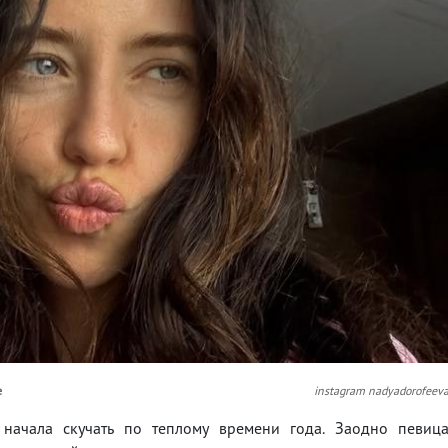
е
instagram nadyadorofeev
начала скучать по теплому времени года. Заодно певиц