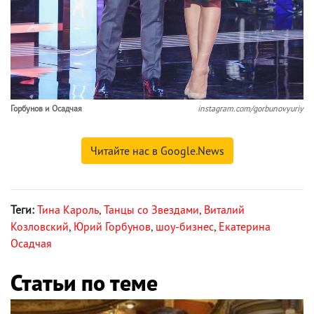
Горбунов и Осадчая
instagram.com/gorbunovyuriy
Читайте нас в Google.News
Теги:
Тина Кароль
,
Танцы со Звездами
,
Виталий
Козловский
,
Юрий Горбунов
,
шоу-бизнес
,
Екатерина
Осадчая
Статьи по теме