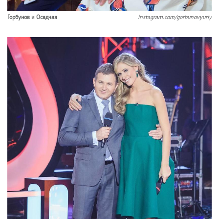
Горбунов и Осадчая
instagram.com/gorbunovyuriy