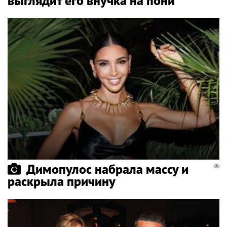
выглядит его внучка на пони
Димопулос набрала массу и
раскрыла причину