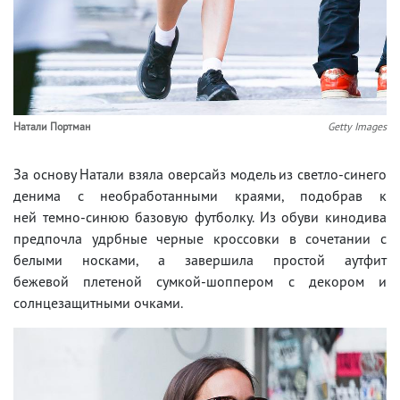
Натали Портман
Getty Images
За основу Натали взяла оверсайз модель из светло-синего
денима с необработанными краями, подобрав к
ней темно-синюю базовую футболку. Из обуви кинодива
предпочла удрбные черные кроссовки в сочетании с
белыми носками, а завершила простой аутфит
бежевой плетеной сумкой-шоппером с декором и
солнцезащитными очками.