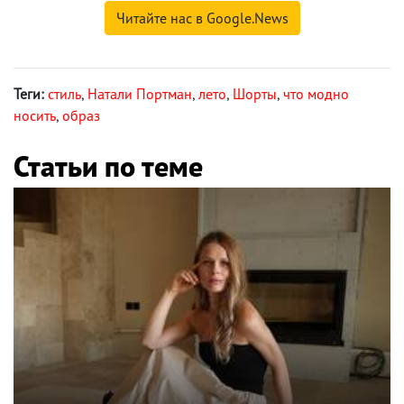
Читайте нас в Google.News
Теги:
стиль
,
Натали Портман
,
лето
,
Шорты
,
что модно
носить
,
образ
Статьи по теме