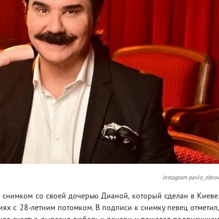
instagram pavlo_zibro
 снимком со своей дочерью Дианой, который сделан в Киеве
иях с 28-летним потомком. В подписи к снимку певец отметил
щее счастье, выразил любовь к дочери и пожелал подписчика