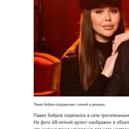
Павел Зибров сотрудничает с женой и дочерью
Павел Зибров поделился в сети трогательным
На фото 68-летний артист изображен в объят
что именно такие мгновения для него настоя