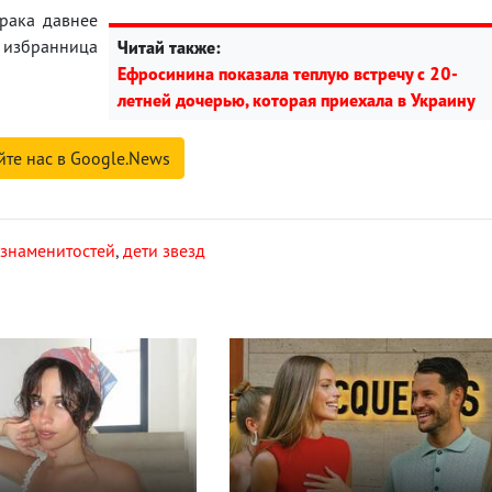
брака давнее
избранница
Читай также:
Ефросинина показала теплую встречу с 20-
летней дочерью, которая приехала в Украину
йте нас в Google.News
 знаменитостей
,
дети звезд