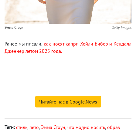
Эмма Стоун
Getty Images
Ранее мы писали,
как носят капри Хейли Бибер и Кендалл
Дженнер летом 2025 года.
Читайте нас в Google.News
Теги:
стиль
,
лето
,
Эмма Стоун
,
что модно носить
,
образ