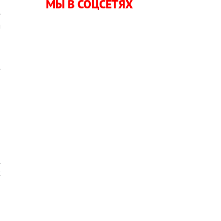
МЫ В СОЦСЕТЯХ
-
е
м
и
е
—
й
и
.
х