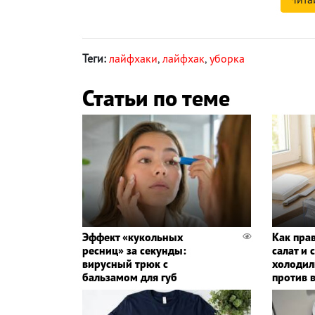
Теги:
лайфхаки
,
лайфхак
,
уборка
Статьи по теме
Эффект «кукольных
Как пра
ресниц» за секунды:
салат и 
вирусный трюк с
холодил
бальзамом для губ
против 