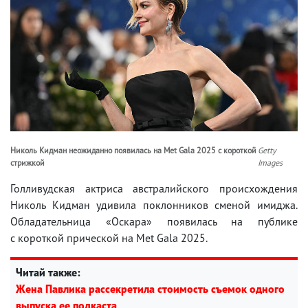
Николь Кидман неожиданно появилась на Met Gala 2025 с короткой
Getty
стрижкой
Images
Голливудская актриса австралийского происхождения
Николь Кидман удивила поклонников сменой имиджа.
Обладательница «Оскара» появилась на публике
с короткой прической на Met Gala 2025.
Читай также:
Жена Павлика рассекретила стоимость съемок одного
выпуска ее подкаста