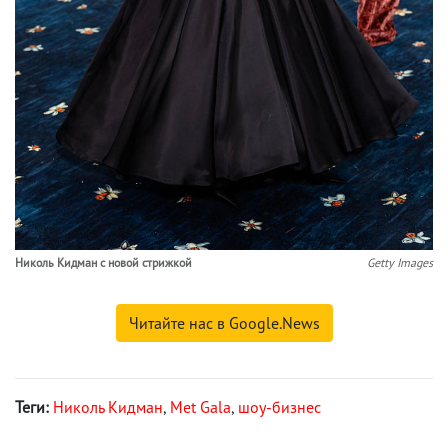
Николь Кидман с новой стрижкой
Getty Images
Читайте нас в Google.News
Теги:
Николь Кидман
,
Met Gala
,
шоу-бизнес