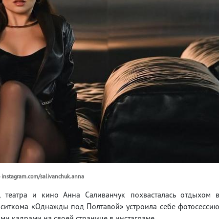
 instagram.com/salivanchuk.anna
я, театра и кино Анна Саливанчук похвасталась отдыхом 
о ситкома «Однажды под Полтавой» устроила себе фотосесси
ми кадрами на своей странице в инстаграме.