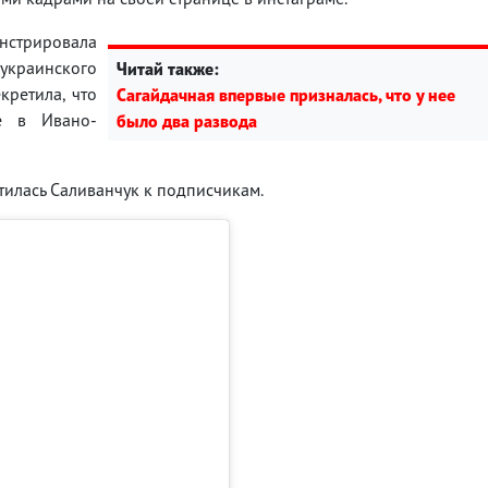
онстрировала
 украинского
Читай также:
кретила, что
Сагайдачная впервые призналась, что у нее
ce в Ивано-
было два развода
илась Саливанчук к подписчикам.