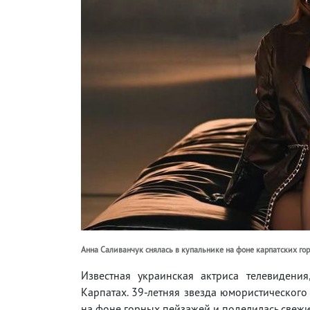
Анна Саливанчук снялась в купальнике на фоне карпатских гор
Известная украинская актриса телевидени
Карпатах. 39-летняя звезда юмористическог
на фоне горных пейзажей и поделилась свежи