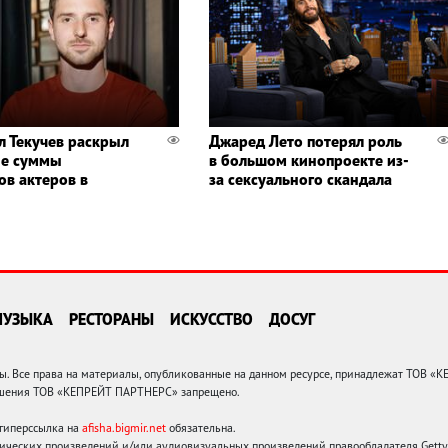
л Текучев раскрыл
Джаред Лето потерял роль
ые суммы
в большом кинопроекте из-
ов актеров в
за сексуального скандала
МУЗЫКА
РЕСТОРАНЫ
ИСКУССТВО
ДОСУГ
 Все права на материалы, опубликованные на данном ресурсе, принадлежат ТОВ «
решения ТОВ «КЕПРЕЙТ ПАРТНЕРС» запрещено.
 гиперссылка на
afisha.bigmir.net
обязательна.
ических произведений и/или аудиовизуальных произведений правообладателя Getty I