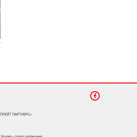
КЕПРЕЙТ ПАРТНЕРС».
mages - строго запрещено.