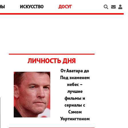
НЫ
ИСКУССТВО
ДОСУГ
ЛИЧНОСТЬ ДНЯ
От Аватара до
Под знаменем
небес –
лучшие
фильмы и
сериалы с
Сэмом
Уортингтоном