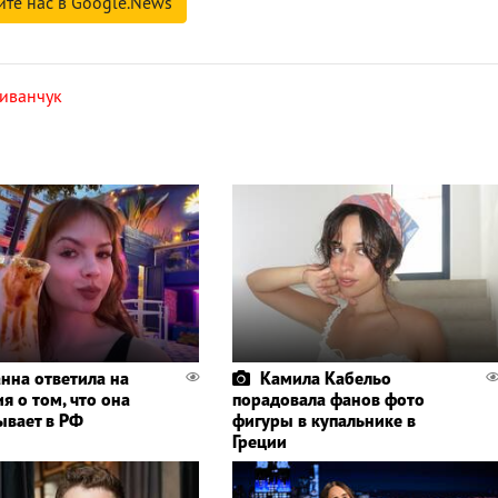
йте нас в Google.News
иванчук
нна ответила на
Камила Кабельо
я о том, что она
порадовала фанов фото
ывает в РФ
фигуры в купальнике в
Греции