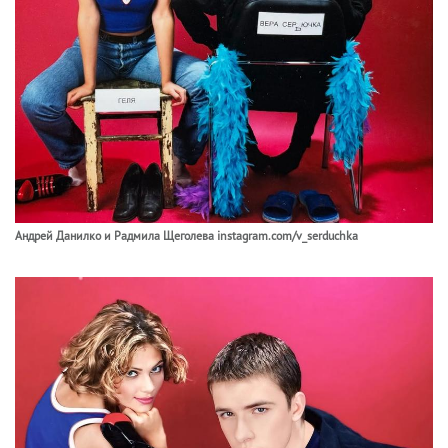
Андрей Данилко и Радмила Щеголева instagram.com/v_serduchka