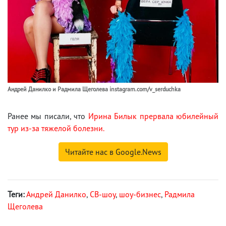
Андрей Данилко и Радмила Щеголева instagram.com/v_serduchka
Ранее мы писали, что
Ирина Билык прервала юбилейный
тур из-за тяжелой болезни.
Читайте нас в Google.News
Теги:
Андрей Данилко
,
СВ-шоу
,
шоу-бизнес
,
Радмила
Щеголева