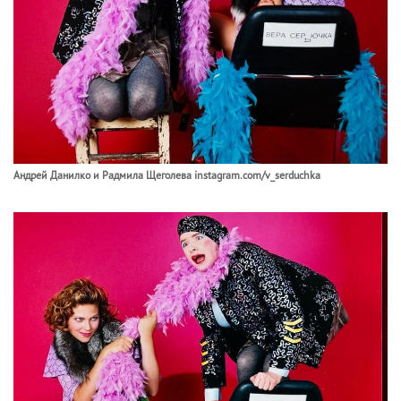
Андрей Данилко и Радмила Щеголева instagram.com/v_serduchka