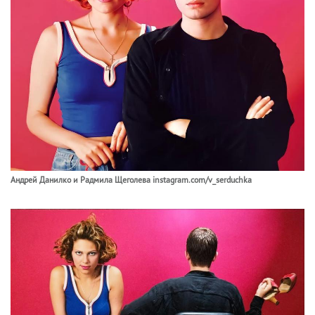
Андрей Данилко и Радмила Щеголева instagram.com/v_serduchka