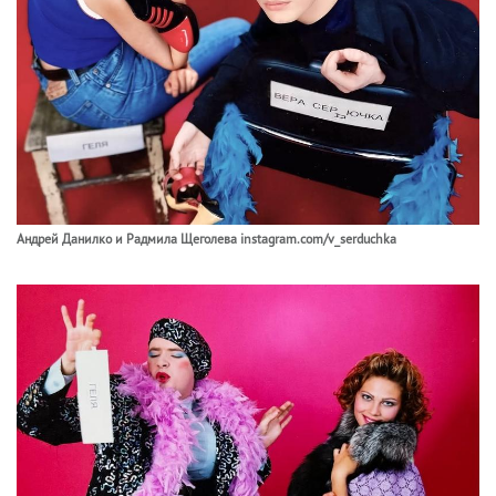
Андрей Данилко и Радмила Щеголева instagram.com/v_serduchka