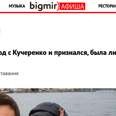
МУЗЫКА
РЕСТОРА
5
д с Кучеренко и признался, была л
ставания