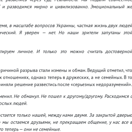
С и разводимся мирно и цивилизованно. Эмоциональный ж
ремя, в масштабе вопросов Украины, частная жизнь двух люде
ический. Я уверен — нет. Но наши зрители запутаны это
тируем личное. И только это можно считать достоверно
причиной разрыва стали измены и обман. Ведущий отметил, чт
 отношениях, однако теперь в дружеских, а не семейных. В т
приняли решение развестись после «серьезных недоразумений».
менил. Не обманул. Не пошел к другому/другому. Расходимся 
рослых людей.
остается только нашей, между нами двумя. За закрытой дверь
о мы остаемся друзьями, не прекращаем общение, у нас все 
о теперь — они не семейные.