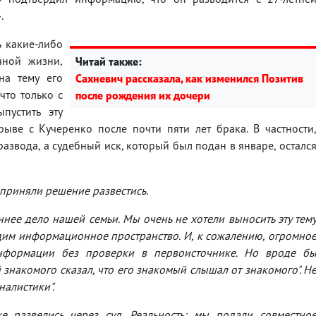
.
ь какие-либо
чной жизни,
Читай также:
на тему его
Сахневич рассказала, как изменился Позитив
что только с
после рождения их дочери
пустить эту
ыве с Кучеренко после почти пяти лет брака. В частности
развода, а судебный иск, который был подан в январе, осталс
приняли решение развестись.
ее дело нашей семьи. Мы очень не хотели выносить эту тем
дим информационное пространство. И, к сожалению, огромно
информации без проверки в первоисточнике. Но вроде б
знакомого сказал, что его знакомый слышал от знакомого". Н
налистики".
е развелись через суд. Реальность: мы подали совместно