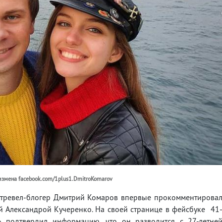
 измена facebook.com/1plus1.DmitroKomarov
 тревел-блогер Дмитрий Комаров впервые прокомментирова
й Александрой Кучеренко. На своей странице в фейсбуке 41
 подтвердил информацию, что он разводится с 27-летне