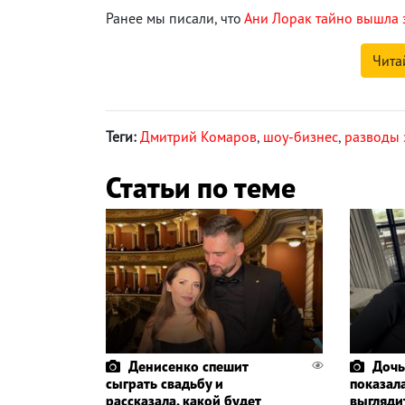
Ранее мы писали, что
Ани Лорак тайно вышла 
Чита
Теги:
Дмитрий Комаров
,
шоу-бизнес
,
разводы 
Статьи по теме
Денисенко спешит
Дочь
сыграть свадьбу и
показала
рассказала, какой будет
выглядит