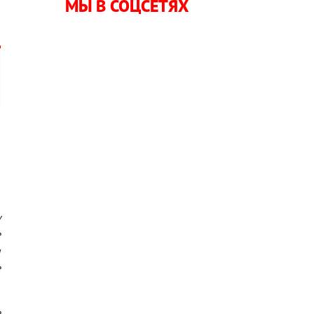
МЫ В СОЦСЕТЯХ
,
я
у
е
ы
е
е