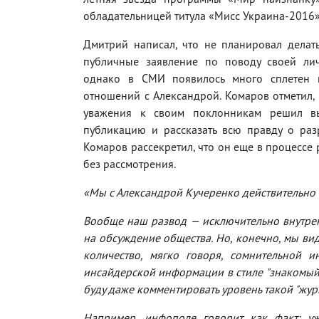
обладательницей титула «Мисс Украина-2016»
Дмитрий написал, что не планировал делат
публичные заявление по поводу своей ли
однако в СМИ появилось много сплетен 
отношений с Александрой. Комаров отметил, 
уважения к своим поклонникам решил вы
публикацию и рассказать всю правду о разр
Комаров рассекретил, что он еще в процессе 
без рассмотрения.
«Мы с Александрой Кучеренко действительно 
Вообще наш развод — исключительно внутренн
на обсуждение общества. Но, конечно, мы ви
количество, мягко говоря, сомнительной 
инсайдерской информации в стиле "знакомый 
буду даже комментировать уровень такой "жур
Например, инфополе говорит как факт: уж