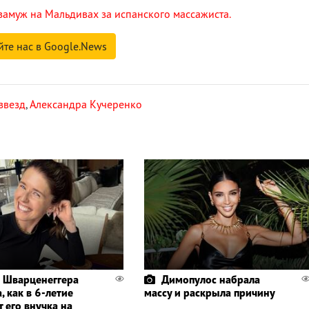
замуж на Мальдивах за испанского массажиста.
йте нас в Google.News
звезд
,
Александра Кучеренко
 Шварценеггера
Димопулос набрала
, как в 6-летие
массу и раскрыла причину
 его внучка на