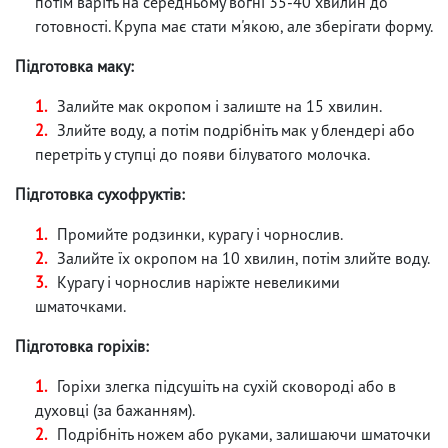
потім варіть на середньому вогні 35-40 хвилин до
готовності. Крупа має стати м'якою, але зберігати форму.
Підготовка маку:
Залийте мак окропом і залиште на 15 хвилин.
Злийте воду, а потім подрібніть мак у блендері або
перетріть у ступці до появи білуватого молочка.
Підготовка сухофруктів:
Промийте родзинки, курагу і чорнослив.
Залийте їх окропом на 10 хвилин, потім злийте воду.
Курагу і чорнослив наріжте невеликими
шматочками.
Підготовка горіхів:
Горіхи злегка підсушіть на сухій сковороді або в
духовці (за бажанням).
Подрібніть ножем або руками, залишаючи шматочки