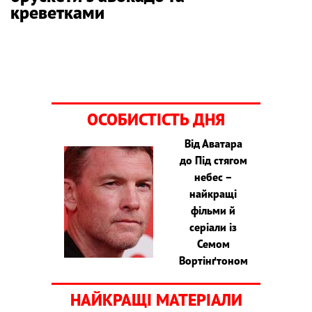
креветками
ОСОБИСТІСТЬ ДНЯ
Від Аватара
до Під стягом
небес –
найкращі
фільми й
серіали із
Семом
Вортінґтоном
НАЙКРАЩІ МАТЕРІАЛИ