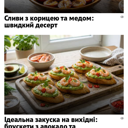
Сливи з корицею та медом:
швидкий десерт
Ідеальна закуска на вихідні:
брускети з авокадо та