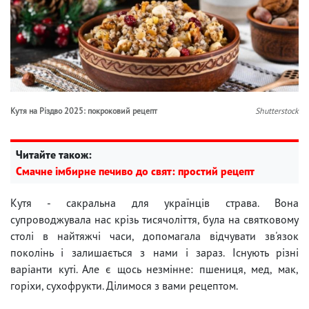
Кутя на Різдво 2025: покроковий рецепт
Shutterstock
Читайте також:
Смачне імбирне печиво до свят: простий рецепт
Кутя - сакральна для українців страва. Вона
супроводжувала нас крізь тисячоліття, була на святковому
столі в найтяжчі часи, допомагала відчувати зв'язок
поколінь і залишається з нами і зараз. Існують різні
варіанти куті. Але є щось незмінне: пшениця, мед, мак,
горіхи, сухофрукти. Ділимося з вами рецептом.