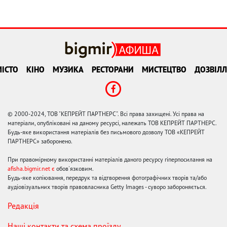
ІСТО
КІНО
МУЗИКА
РЕСТОРАНИ
МИСТЕЦТВО
ДОЗВІЛЛ
© 2000-2024, ТОВ "КЕПРЕЙТ ПАРТНЕРС". Всі права захищені. Усі права на
матеріали, опубліковані на даному ресурсі, належать ТОВ КЕПРЕЙТ ПАРТНЕРС.
Будь-яке використання матеріалів без письмового дозволу ТОВ «КЕПРЕЙТ
ПАРТНЕРС» заборонено.
При правомірному використанні матеріалів даного ресурсу гіперпосилання на
afisha.bigmir.net є
обов'язковим.
Будь-яке копіювання, передрук та відтворення фотографічних творів та/або
аудіовізуальних творів правовласника Getty Images - суворо забороняється.
Редакція
Наші контакти та схема проїзду