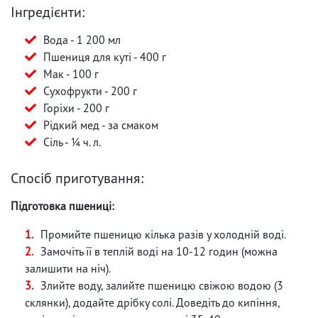
Інгредієнти:
Вода - 1 200 мл
Пшениця для куті - 400 г
Мак - 100 г
Сухофрукти - 200 г
Горіхи - 200 г
Рідкий мед - за смаком
Сіль - ¼ ч. л.
Спосіб приготування:
Підготовка пшениці:
Промийте пшеницю кілька разів у холодній воді.
Замочіть її в теплій воді на 10-12 годин (можна
залишити на ніч).
Злийте воду, залийте пшеницю свіжою водою (3
склянки), додайте дрібку солі. Доведіть до кипіння,