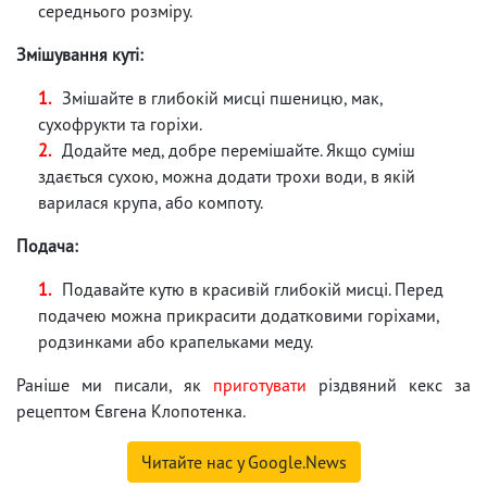
середнього розміру.
Змішування куті:
Змішайте в глибокій мисці пшеницю, мак,
сухофрукти та горіхи.
Додайте мед, добре перемішайте. Якщо суміш
здається сухою, можна додати трохи води, в якій
варилася крупа, або компоту.
Подача:
Подавайте кутю в красивій глибокій мисці. Перед
подачею можна прикрасити додатковими горіхами,
родзинками або крапельками меду.
Раніше ми писали, як
приготувати
різдвяний кекс за
рецептом Євгена Клопотенка.
Читайте нас у Google.News