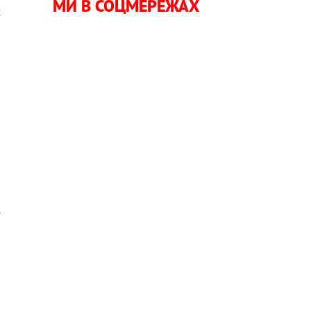
МИ В СОЦМЕРЕЖАХ
х
а
я
е
и
а