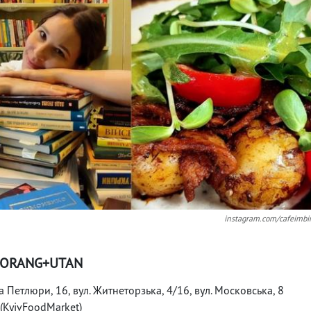
instagram.com/cafeimbi
ORANG+UTAN
на Петлюри, 16, вул. Житнеторзька, 4/16, вул. Московська, 8
(KyivFoodMarket)