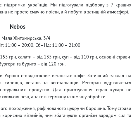
є підтримки українців. Ми підготували підборку з 7 кращи
на не просто смачно поїсти, а й побути в затишній атмосфері.
Nebos
: Мала Житомирська, 3/4
т: 11:00 – 20:00, Сб–Нд: 11:00 – 21:00
155 грн, салати – від 135 грн, суп – від 110 грн, основні страви
бургери та бурито – від 120 грн.
в Україні стовідсоткове веганське кафе. Затишний заклад н
сироїдів, веганів та вегетаріанців. Ресторан відрізняєтьс
туральних продуктів. Для приготування страв кухарі н
охвильові печі, а також термічну та хімічну обробки.
нного походження, рафінованого цукру чи борошна. Тому страв
м корисних вітамінів, чим збагачують організм зарядом сил т