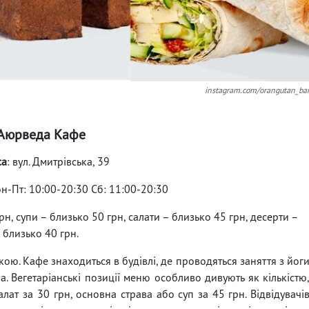
instagram.com/orangutan_ba
Аюрведа Кафе
са
: вул. Дмитрівська, 39
он-Пт: 10:00-20:30 Сб: 11:00-20:30
рн, супи – близько 50 грн, салати – близько 45 грн, десерти –
близько 40 грн.
ою. Кафе знаходиться в будівлі, де проводяться заняття з йог
іла. Вегетаріанські позиції меню особливо дивують як кількістю
салат за 30 грн, основна страва або суп за 45 грн. Відвідувачі