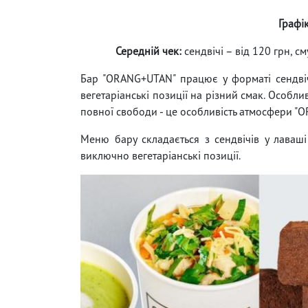
Графі
Середній чек:
сендвічі – від 120 грн, см
Бар "ORANG+UTAN" працює у форматі сендвіч
вегетаріанські позиції на різний смак. Особлив
повної свободи - це особливість атмосфери "
Меню бару складається з сендвічів у лаваші т
виключно вегетаріанські позиції.