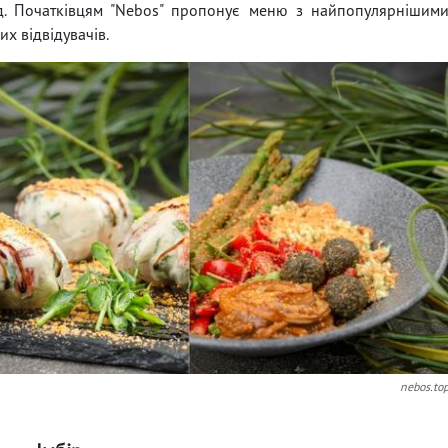
д. Початківцям "Nebos" пропонує меню з найпопулярнішим
их відвідувачів.
nebos.to