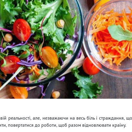
ій реальності, але, незважаючи на весь біль і страждання, щ
ти, повертатися до роботи, щоб разом відновлювати країну.