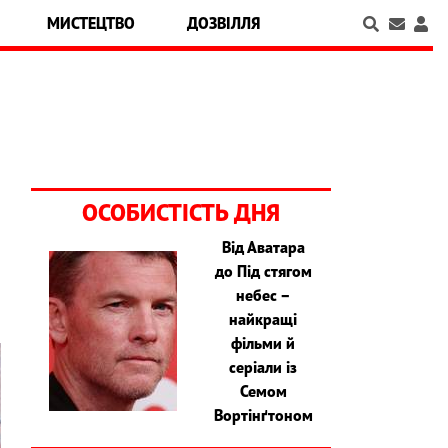
МИСТЕЦТВО
ДОЗВІЛЛЯ
ОСОБИСТІСТЬ ДНЯ
Від Аватара
і
до Під стягом
небес –
найкращі
фільми й
серіали із
Семом
Вортінґтоном