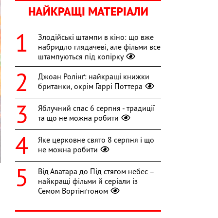
НАЙКРАЩІ МАТЕРІАЛИ
Злодійські штампи в кіно: що вже
набридло глядачеві, але фільми все
штампуються під копірку
Джоан Ролінґ: найкращі книжки
британки, окрім Гаррі Поттера
Яблучний спас 6 серпня - традиції
та що не можна робити
Яке церковне свято 8 серпня і що
не можна робити
Від Аватара до Під стягом небес –
найкращі фільми й серіали із
Семом Вортінґтоном
о