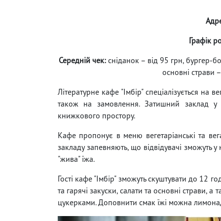
Адр
Графік р
Середній чек:
сніданок – від 95 грн, бургер-бо
основні страви – 
Літературне кафе "Імбір" спеціалізується на в
також на замовлення. Затишний заклад у ц
книжкового простору.
Кафе пропонує в меню вегетаріанські та вега
закладу запевняють, що відвідувачі зможуть у
"жива" їжа.
Гості кафе "Імбір" зможуть скуштувати до 12 
та гарячі закуски, салати та основні страви,
цукерками. Доповнити смак їжі можна лимонада