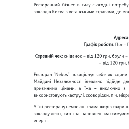
Ресторанний бізнес в тилу сьогодні потребу
закладів Києва з веганськими стравами, де мож
Адреса
Графік роботи
: Пон–П
Середній чек:
сніданок – від 120 грн, боули – 
– від 120 грн, 
Ресторан "Nebos" позиціонує себе як єдине 
Майдані Незалежності ідеально підійде для 
приємними цінами, а їжа – виключно з на
використовують каструлі, сковорідки, піч, мікр
У їжі ресторану немає ані грама жирів твари
закладу легкі, ситні та наповнені максимумо
енергії.