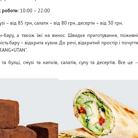
к роботи
: 10:00 – 22:00
узі – від 85 грн, салати – від 80 грн, десерти – від 30 грн.
-бару, а також їжі на винос. Швидке приготування, поживн
ість бару – відкрита кухня. До речі, відкритий простір і почутт
ORANG+UTAN".
а булці, смузі та напоїв, салатів, супу та десертів. Все це 