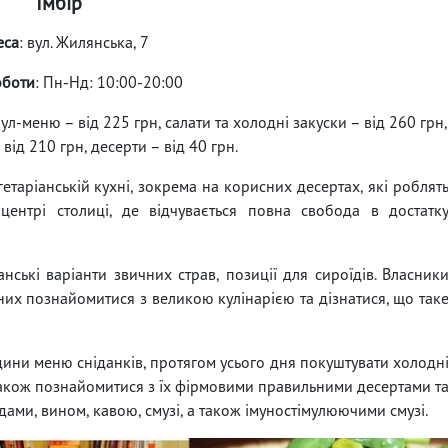
Імбір
еса
: вул. Жилянська, 7
оботи
: Пн-Нд: 10:00-20:00
ул-меню – від 225 грн, салати та холодні закуски – від 260 грн,
від 210 грн, десерти – від 40 грн.
егетаріанській кухні, зокрема на корисних десертах, які роблят
ентрі столиці, де відчувається повна свобода в достатк
нські варіанти звичних страв, позиції для сироїдів. Власник
 них познайомитися з великою кулінарією та дізнатися, що так
години меню сніданків, протягом усього дня покуштувати холодн
 а також познайомитися з їх фірмовими правильними десертами т
ми, вином, кавою, смузі, а також імуностімулюючими смузі.