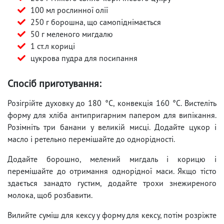
100 мл рослинної олії
250 г борошна, що самопіднімається
50 г меленого мигдалю
1 ст.л кориці
цукрова пудра для посипання
Спосіб приготування:
Розігрійте духовку до 180 °C, конвекція 160 °C. Вистеліть
форму для хліба антипригарним папером для випікання.
Розімніть три банани у великій мисці. Додайте цукор і
масло і ретельно перемішайте до однорідності.
Додайте борошно, мелений мигдаль і корицю і
перемішайте до отримання однорідної маси. Якщо тісто
здається занадто густим, додайте трохи знежиреного
молока, щоб розбавити.
Вилийте суміш для кексу у форму для кексу, потім розріжте