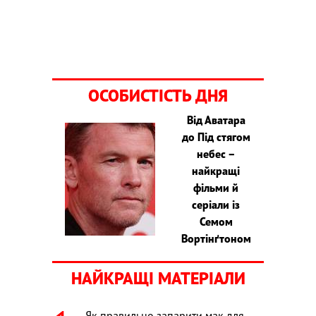
ОСОБИСТІСТЬ ДНЯ
Від Аватара
до Під стягом
небес –
найкращі
фільми й
серіали із
Семом
Вортінґтоном
НАЙКРАЩІ МАТЕРІАЛИ
Як правильно запарити мак для