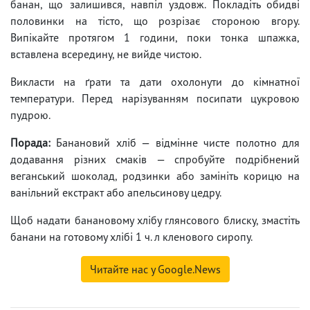
банан, що залишився, навпіл уздовж. Покладіть обидві
половинки на тісто, що розрізає стороною вгору.
Випікайте протягом 1 години, поки тонка шпажка,
вставлена ​​всередину, не вийде чистою.
Викласти на ґрати та дати охолонути до кімнатної
температури. Перед нарізуванням посипати цукровою
пудрою.
Порада:
Банановий хліб — відмінне чисте полотно для
додавання різних смаків — спробуйте подрібнений
веганський шоколад, родзинки або замініть корицю на
ванільний екстракт або апельсинову цедру.
Щоб надати банановому хлібу глянсового блиску, змастіть
банани на готовому хлібі 1 ч. л кленового сиропу.
Читайте нас у Google.News