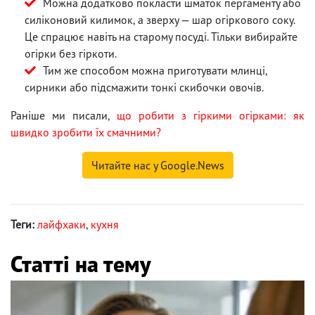
Можна додатково покласти шматок пергаменту або
силіконовий килимок, а зверху — шар огіркового соку.
Це спрацює навіть на старому посуді. Тільки вибирайте
огірки без гіркоти.
Тим же способом можна приготувати млинці,
сирники або підсмажити тонкі скибочки овочів.
Раніше ми писали,
що робити з гіркими огірками: як
швидко зробити їх смачними?
Читайте нас у Google.News
Теги:
лайфхаки
,
кухня
Статті на тему