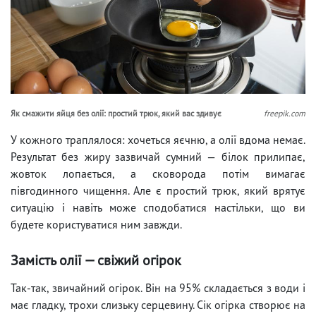
Як смажити яйця без олії: простий трюк, який вас здивує
freepik.com
У кожного траплялося: хочеться яєчню, а олії вдома немає.
Результат без жиру зазвичай сумний — білок прилипає,
жовток лопається, а сковорода потім вимагає
півгодинного чищення. Але є простий трюк, який врятує
ситуацію і навіть може сподобатися настільки, що ви
будете користуватися ним завжди.
Замість олії — свіжий огірок
Так-так, звичайний огірок. Він на 95% складається з води і
має гладку, трохи слизьку серцевину. Сік огірка створює на