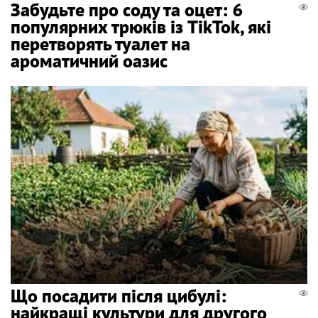
Забудьте про соду та оцет: 6
популярних трюків із TikTok, які
перетворять туалет на
ароматичний оазис
Що посадити після цибулі:
найкращі культури для другого