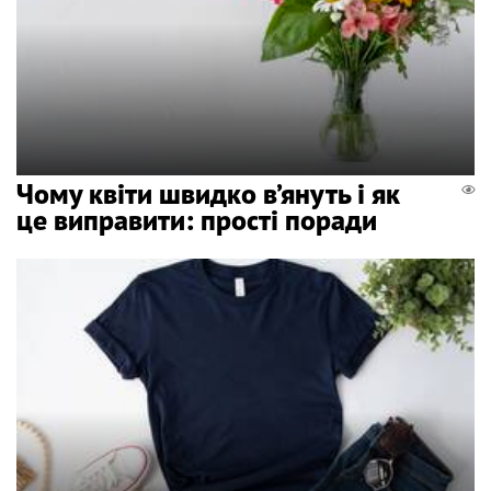
Чому квіти швидко в’януть і як
це виправити: прості поради