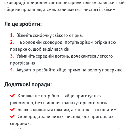
сковороді природну «антипригарну» плівку, завдяки якій
яйце не прилипає, а смак залишається чистим і свіжим.
Як це зробити:
Візьміть скибочку свіжого огірка.
На холодній сковороді потріть зрізом огірка всю
поверхню, щоб виділився сік.
Увімкніть середній вогонь, дочекайтеся легкого
прогрівання.
Акуратно розбийте яйце прямо на вологу поверхню.
Додаткові поради:
Кришка не потрібна — яйце приготується
рівномірно, без шипіння і запаху горілого масла.
Білок залишиться ніжним, а жовток — соковитим.
Сковорода залишиться чистою, без пригорілих
скоринок.