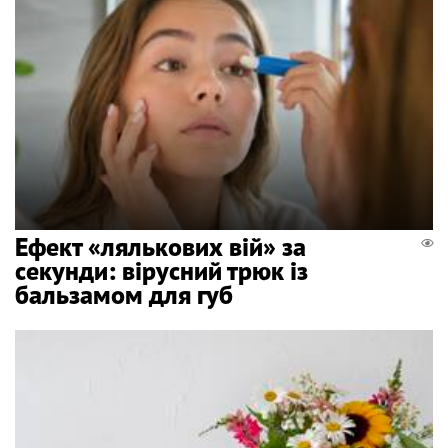
Ефект «лялькових вій» за
секунди: вірусний трюк із
бальзамом для губ