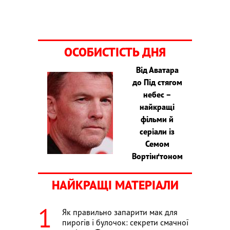
ОСОБИСТІСТЬ ДНЯ
Від Аватара
до Під стягом
небес –
найкращі
фільми й
серіали із
Семом
Вортінґтоном
НАЙКРАЩІ МАТЕРІАЛИ
Як правильно запарити мак для
пирогів і булочок: секрети смачної