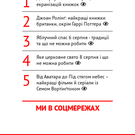
екранізацій книжок
Джоан Ролінґ: найкращі книжки
британки, окрім Гаррі Поттера
Яблучний спас 6 серпня - традиції
та що не можна робити
Яке церковне свято 8 серпня і що
не можна робити
Від Аватара до Під стягом небес –
найкращі фільми й серіали із
Семом Вортінґтоном
МИ В СОЦМЕРЕЖАХ