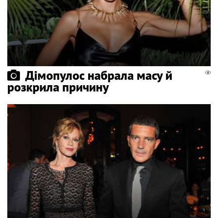
Дімопулос набрала масу й
розкрила причину