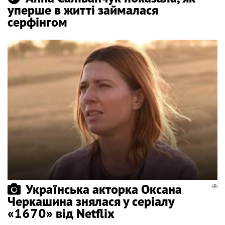
уперше в житті займалася
серфінгом
Українська акторка Оксана
Черкашина знялася у серіалу
«1670» від Netflix