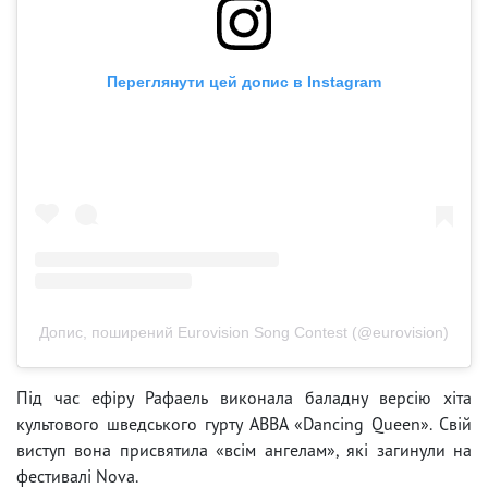
Переглянути цей допис в Instagram
Допис, поширений Eurovision Song Contest (@eurovision)
Під час ефіру Рафаель виконала баладну версію хіта
культового шведського гурту ABBA «Dancing Queen». Свій
виступ вона присвятила «всім ангелам», які загинули на
фестивалі Nova.