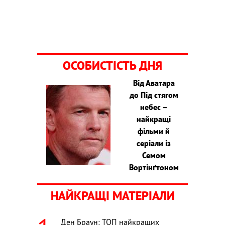
ОСОБИСТІСТЬ ДНЯ
Від Аватара
до Під стягом
небес –
найкращі
фільми й
серіали із
Семом
Вортінґтоном
НАЙКРАЩІ МАТЕРІАЛИ
Ден Браун: ТОП найкращих