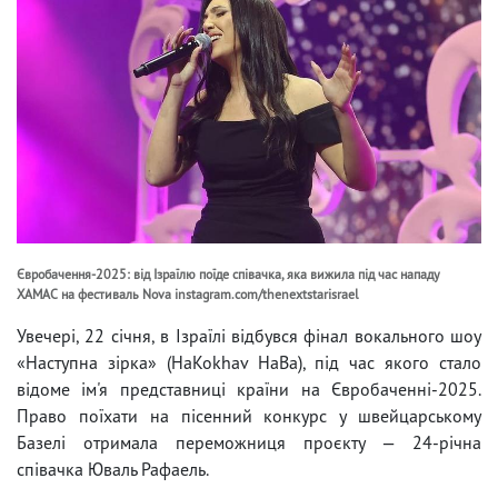
Євробачення-2025: від Ізраїлю поїде співачка, яка вижила під час нападу
ХАМАС на фестиваль Nova instagram.com/thenextstarisrael
Увечері, 22 січня, в Ізраїлі відбувся фінал вокального шоу
«Наступна зірка» (HaKokhav HaBa), під час якого стало
відоме ім'я представниці країни на Євробаченні-2025.
Право поїхати на пісенний конкурс у швейцарському
Базелі отримала переможниця проєкту — 24-річна
співачка Юваль Рафаель.