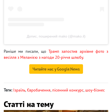
Допис, поширений mako (@mako.il)
Раніше ми писали, що
Трамп запостив архівне фото з
весілля з Меланією з нагоди 20-річчя шлюбу.
Читайте нас у Google.News
Теги:
Ізраїль
,
Євробачення
,
пісенний конкурс
,
шоу-бізнес
Статті на тему