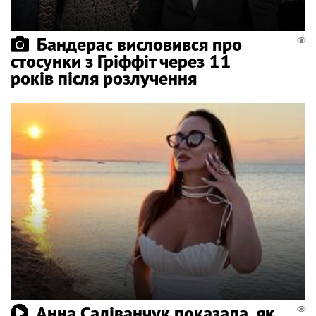
Бандерас висловився про
стосунки з Гріффіт через 11
років після розлучення
Анна Саліванчук показала, як