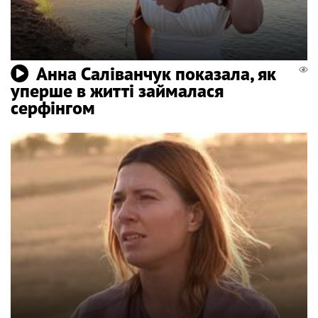
Анна Саліванчук показала, як
уперше в житті займалася
серфінгом