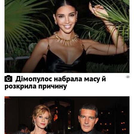
Дімопулос набрала масу й
розкрила причину