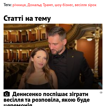
Теги:
річниця
,
Дональд Трамп
,
шоу-бізнес
,
весілля зірок
Статті на тему
Денисенко поспішає зіграти
весілля та розповіла, якою буде
церемонія