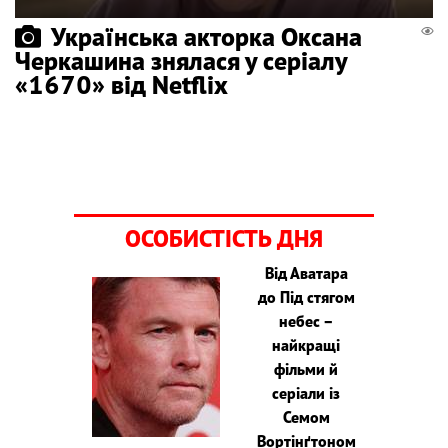
Українська акторка Оксана
Черкашина знялася у серіалу
«1670» від Netflix
ОСОБИСТІСТЬ ДНЯ
Від Аватара
до Під стягом
небес –
найкращі
фільми й
серіали із
Семом
Вортінґтоном