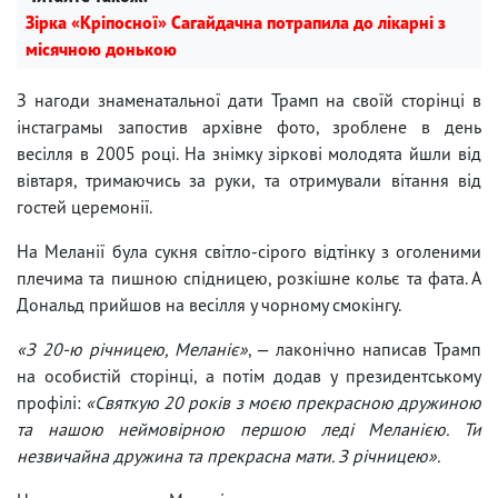
Зірка «Кріпосної» Сагайдачна потрапила до лікарні з
місячною донькою
З нагоди знаменатальної дати Трамп на своїй сторінці в
інстаграмы запостив архівне фото, зроблене в день
весілля в 2005 році. На знімку зіркові молодята йшли від
вівтаря, тримаючись за руки, та отримували вітання від
гостей церемонії.
На Меланії була сукня світло-сірого відтінку з оголеними
плечима та пишною спідницею, розкішне кольє та фата. А
Дональд прийшов на весілля у чорному смокінгу.
«З 20-ю річницею, Меланіє»
, — лаконічно написав Трамп
на особистій сторінці, а потім додав у президентському
профілі:
«Святкую 20 років з моєю прекрасною дружиною
та нашою неймовірною першою леді Меланією. Ти
незвичайна дружина та прекрасна мати. З річницею».