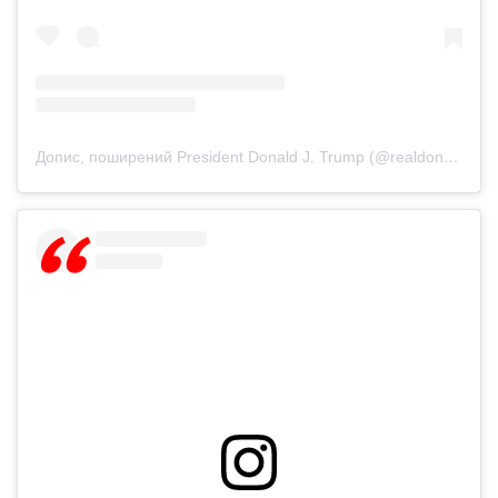
Допис, поширений President Donald J. Trump (@realdonaldtrump)