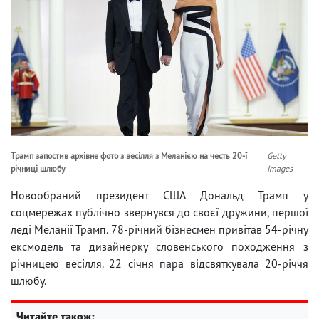
Трамп запостив архівне фото з весілля з Меланією на честь 20-ї
Getty
річниці шлюбу
Images
Новообраний президент США Дональд Трамп у
соцмережах публічно звернувся до своєї дружини, першої
леді Меланії Трамп. 78-річний бізнесмен привітав 54-річну
ексмодель та дизайнерку словенського походження з
річницею весілля. 22 січня пара відсвяткувала 20-річчя
шлюбу.
Читайте також: