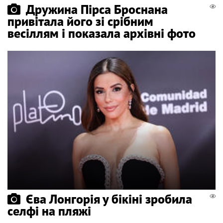
Дружина Пірса Броснана
привітала його зі срібним
весіллям і показала архівні фото
Єва Лонгорія у бікіні зробила
селфі на пляжі