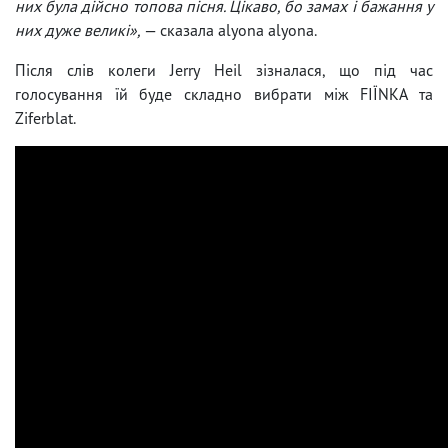
них була дійсно топова пісня. Цікаво, бо замах і бажання у
них дуже великі»,
— сказала аlyona аlyona.
Після слів колеги Jerry Heil зізналася, що під час
голосування їй буде складно вибрати між FIЇNKA та
Ziferblat.