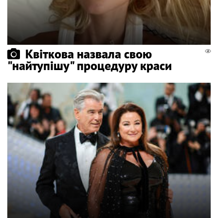
Квіткова назвала свою
"найтупішу" процедуру краси