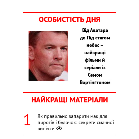
ОСОБИСТІСТЬ ДНЯ
Від Аватара
до Під стягом
небес –
найкращі
фільми й
серіали із
Семом
Вортінґтоном
НАЙКРАЩІ МАТЕРІАЛИ
Як правильно запарити мак для
пирогів і булочок: секрети смачної
випічки