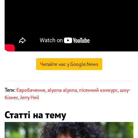
Читайте нас у Google.News
Теги:
Євробачення
,
alyona alyona
,
пісенний конкурс
,
шоу-
бізнес
,
Jerry Heil
Статті на тему