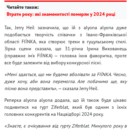
Читайте також:
Втрати року: які знаменитості померли у 2024 році
Так, Jerry Heil зазначила, що їй з аlyona аlyona дуже
подобається творчість співачки з Івано-Франківської
області FIЇNKA, яка створює треки в гуцульському стилі.
Зірка сцени сказала, що 31-річна Ірина Вихованець
(справжнє ім'я FIЇNKA) — головна їхня фаворитка, проте
все буде залежити від вибору конкурсної пісні.
«Мені здається, що ми будемо вболівати за FIЇNKA. Чесно,
дуже хочу, аби вона перемогла. Але побачимо ще, яку
пісню вона представить»
, — сказала Jerry Heil.
Реперка аlyona аlyona додала, що їй також буде цікаво
подивитися на гурт Ziferblat, який був одним з їхніх
головних конкурентів на Нацвідборі 2024 року.
«Знаєте, є очікування від гурту Ziferblat. Минулого року в