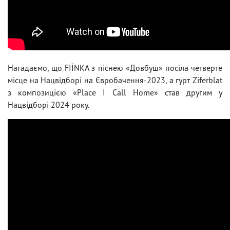
Нагадаємо, що FIЇNKA з піснею «Довбуш» посіла четверте
місце на Нацвідборі на Євробачення-2023, а гурт Ziferblat
з композицією «Place I Call Home» став другим у
Нацвідборі 2024 року.