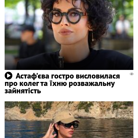
Астаф'єва гостро висловилася
про колег та їхню розважальну
зайнятість