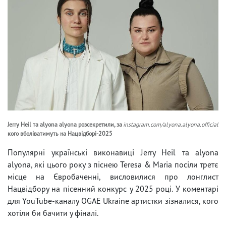
Jerry Heil та alyona alyona розсекретили, за
instagram.com/alyona.alyona.official
кого вболіватимуть на Нацвідборі-2025
Популярні українські виконавиці Jerry Heil та аlyona
аlyona, які цього року з піснею Teresa & Maria посіли третє
місце на Євробаченні, висловилися про лонглист
Нацвідбору на пісенний конкурс у 2025 році. У коментарі
для YouTube-каналу OGAE Ukraine артистки зізналися, кого
хотіли би бачити у фіналі.