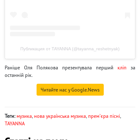
Публикация от TAYANNA (@tayanna_reshetnyak)
Раніше Оля Полякова презентувала перший
кліп
за
останній рік.
Читайте нас у Google.News
Теги:
музика
,
нова українська музика
,
прем`єра пісні
,
TAYANNA