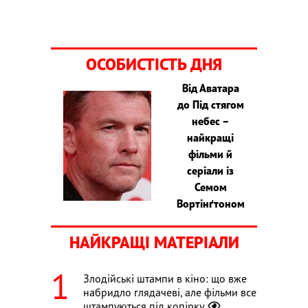
ОСОБИСТІСТЬ ДНЯ
Від Аватара
до Під стягом
небес –
найкращі
фільми й
серіали із
Семом
Вортінґтоном
НАЙКРАЩІ МАТЕРІАЛИ
Злодійські штампи в кіно: що вже
набридло глядачеві, але фільми все
штампуються під копірку