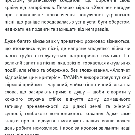
країну від загарбників. Певною мірою «Хлопче» нагадує
про споконвічне призначення популярної української
пісні, що раніше передавалась з уст в уста: бути оберегом,
надихати на подвиги та захищати від негараздів.
Дуже багато військових у приватних розмовах зізнаються,
що втомились чути пісні, де напряму згадується війна чи
надто грубо експлуатується патріторична тематика. І є
великий запит на пісню, яка, звісно, торкається актуальних
подій, але м’яко та обережно, без зловживання. «Хлопче»
відповідає цим критеріям. TAYANNA використовує тут свої
фірмові прийоми — чарівний, майже гіпнотичний вокал та
слова, що зазирають прямо в душу — щоби створити у
кожного слухача стійке відчуття дому, домашнього
затишку, приналежності до рідної землі та жіночої
сутності, глибокого всепроникного кохання. Адже саме
згадки про ці відчуття і мотивують наших воїнів кожен
день робити неможливе, і крок за кроком звільняти наші
землі від ворога.