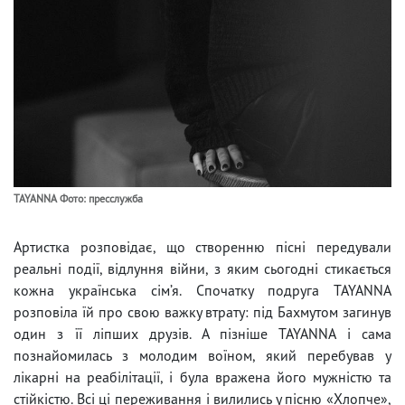
TAYANNA Фото: пресслужба
Артистка розповідає, що створенню пісні передували
реальні події, відлуння війни, з яким сьогодні стикається
кожна українська сім’я. Спочатку подруга TAYANNA
розповіла їй про свою важку втрату: під Бахмутом загинув
один з її ліпших друзів. А пізніше TAYANNA і сама
познайомилась з молодим воїном, який перебував у
лікарні на реабілітації, і була вражена його мужністю та
стійкістю. Всі ці переживання і вилились у пісню «Хлопче»,