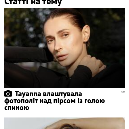
Статті на тему
Tayanna влаштувала
фотополіт над пірсом із голою
спиною