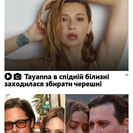
Tayanna в спідній білизні
заходилася збирати черешні