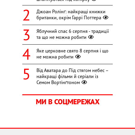
Джоан Ролінґ: найкращі книжки
британки, окрім Гаррі Поттера
Яблучний спас 6 серпня - традиції
та що не можна робити
Яке церковне свято 8 серпня і що
не можна робити
Від Аватара до Під стягом небес –
найкращі фільми й серіали із
Семом Вортінґтоном
МИ В СОЦМЕРЕЖАХ