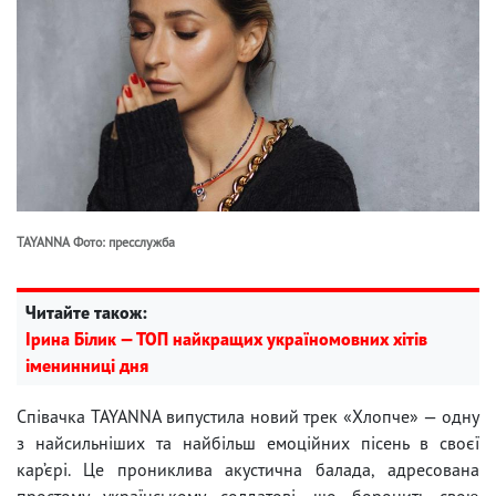
TAYANNA Фото: пресслужба
Читайте також:
Ірина Білик — ТОП найкращих україномовних хітів
іменинниці дня
Співачка TAYANNA випустила новий трек «Хлопче» — одну
з найсильніших та найбільш емоційних пісень в своєї
кар’єрі. Це прониклива акустична балада, адресована
простому українському солдатові, що боронить свою