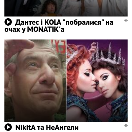
Дантес і KOLA "побралися" на
очах у MONATIK'а
NikitA та НеАнгели