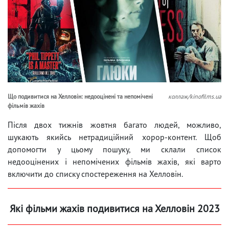
Що подивитися на Хелловін: недооцінені та непомічені
коллаж/kinofilms.ua
фільмів жахів
Після двох тижнів жовтня багато людей, можливо,
шукають якийсь нетрадиційний хорор-контент. Щоб
допомогти у цьому пошуку, ми склали список
недооцінених і непомічених фільмів жахів, які варто
включити до списку спостереження на Хелловін.
Які фільми жахів подивитися на Хелловін 2023