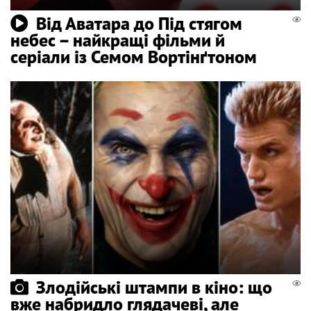
Від Аватара до Під стягом
небес – найкращі фільми й
серіали із Семом Вортінґтоном
Злодійські штампи в кіно: що
вже набридло глядачеві, але