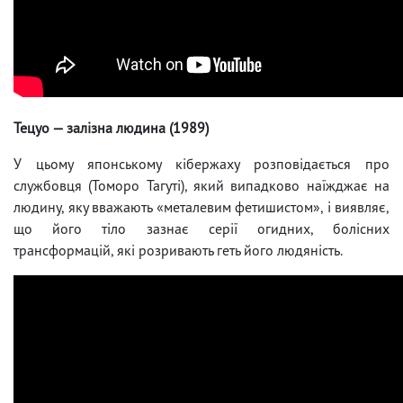
Тецуо — залізна людина (1989)
У цьому японському кібержаху розповідається про
службовця (Томоро Тагуті), який випадково наїжджає на
людину, яку вважають «металевим фетишистом», і виявляє,
що його тіло зазнає серії огидних, болісних
трансформацій, які розривають геть його людяність.