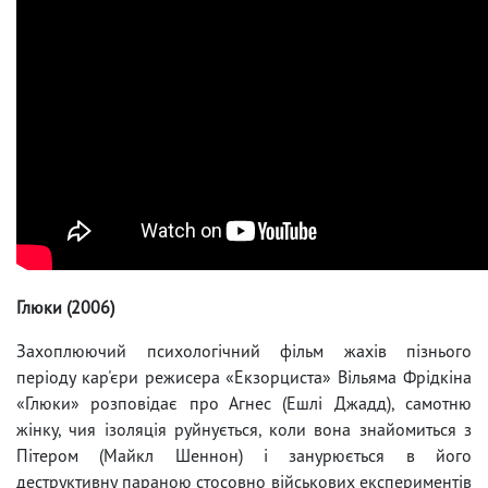
Глюки (2006)
Захоплюючий психологічний фільм жахів пізнього
періоду кар'єри режисера «Екзорциста» Вільяма Фрідкіна
«Глюки» розповідає про Агнес (Ешлі Джадд), самотню
жінку, чия ізоляція руйнується, коли вона знайомиться з
Пітером (Майкл Шеннон) і занурюється в його
деструктивну параною стосовно військових експериментів