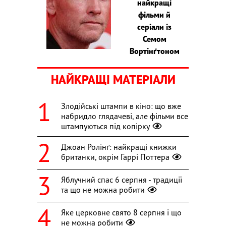
найкращі
фільми й
серіали із
Семом
Вортінґтоном
НАЙКРАЩІ МАТЕРІАЛИ
Злодійські штампи в кіно: що вже
набридло глядачеві, але фільми все
штампуються під копірку
Джоан Ролінґ: найкращі книжки
британки, окрім Гаррі Поттера
Яблучний спас 6 серпня - традиції
та що не можна робити
Яке церковне свято 8 серпня і що
не можна робити