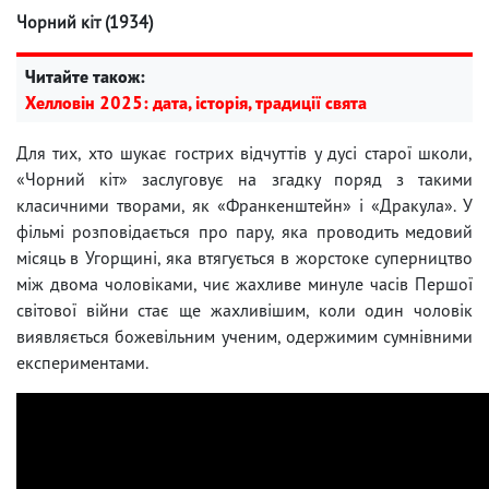
Чорний кіт (1934)
Читайте також:
Хелловін 2025: дата, історія, традиції свята
Для тих, хто шукає гострих відчуттів у дусі старої школи,
«Чорний кіт» заслуговує на згадку поряд з такими
класичними творами, як «Франкенштейн» і «Дракула». У
фільмі розповідається про пару, яка проводить медовий
місяць в Угорщині, яка втягується в жорстоке суперництво
між двома чоловіками, чиє жахливе минуле часів Першої
світової війни стає ще жахливішим, коли один чоловік
виявляється божевільним ученим, одержимим сумнівними
експериментами.