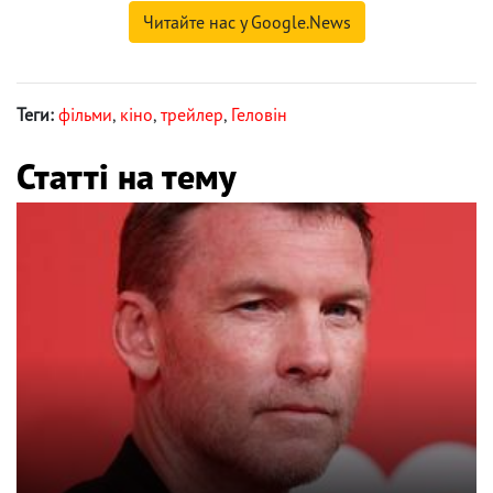
Читайте нас у Google.News
Теги:
фільми
,
кіно
,
трейлер
,
Геловін
Статті на тему