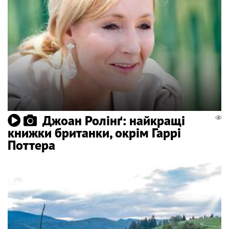
Джоан Ролінґ: найкращі
книжки британки, окрім Гаррі
Поттера