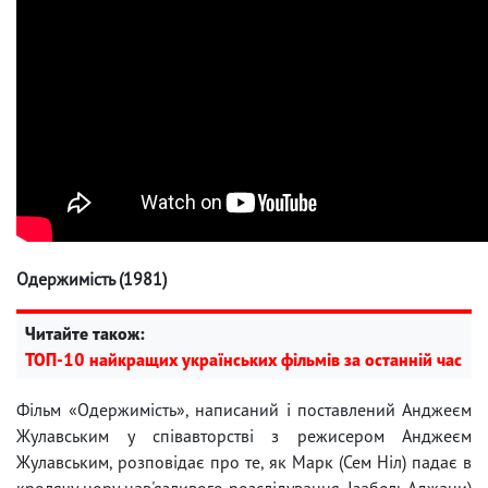
Одержимість (1981)
Читайте також:
ТОП-10 найкращих українських фільмів за останній час
Фільм «Одержимість», написаний і поставлений Анджеєм
Жулавським у співавторстві з режисером Анджеєм
Жулавським, розповідає про те, як Марк (Сем Ніл) падає в
кролячу нору нав'язливого розслідування. Ізабель Аджани)