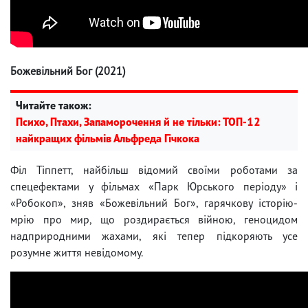
Божевільний Бог (2021)
Читайте також:
Психо, Птахи, Запаморочення й не тільки: ТОП-12
найкращих фільмів Альфреда Гічкока
Філ Тіппетт, найбільш відомий своїми роботами за
спецефектами у фільмах «Парк Юрського періоду» і
«Робокоп», зняв «Божевільний Бог», гарячкову історію-
мрію про мир, що роздирається війною, геноцидом
надприродними жахами, які тепер підкоряють усе
розумне життя невідомому.