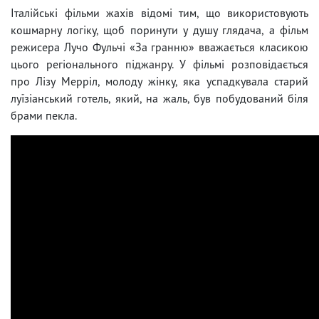
Італійські фільми жахів відомі тим, що використовують
кошмарну логіку, щоб поринути у душу глядача, а фільм
режисера Лучо Фульчі «За гранню» вважається класикою
цього регіонального піджанру. У фільмі розповідається
про Лізу Мерріл, молоду жінку, яка успадкувала старий
луїзіанський готель, який, на жаль, був побудований біля
брами пекла.