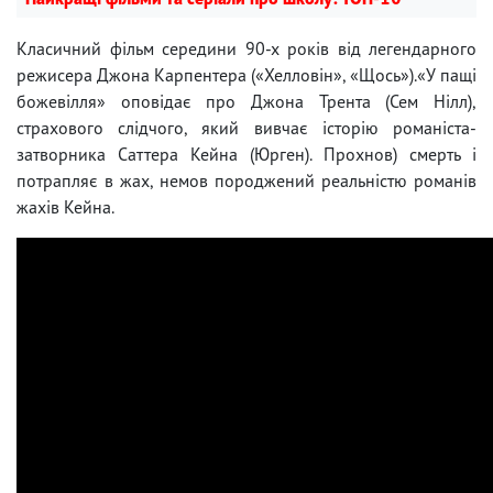
Класичний фільм середини 90-х років від легендарного
режисера Джона Карпентера («Хелловін», «Щось»).«У пащі
божевілля» оповідає про Джона Трента (Сем Нілл),
страхового слідчого, який вивчає історію романіста-
затворника Саттера Кейна (Юрген). Прохнов) смерть і
потрапляє в жах, немов породжений реальністю романів
жахів Кейна.