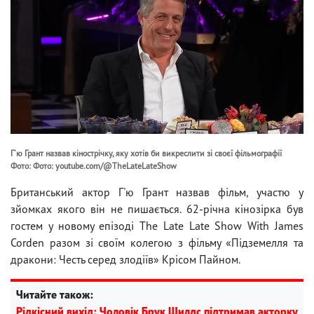
Г'ю Грант назвав кінострічку, яку хотів би викреслити зі своєї фільмографії
Фото: Фото: youtube.com/@TheLateLateShow
Британський актор Г'ю Грант назвав фільм, участю у
зйомках якого він не пишається. 62-річна кінозірка був
гостем у новому епізоді The Late Late Show With James
Corden разом зі своїм колегою з фільму «Підземелля та
дракони: Честь серед злодіїв» Крісом Пайном.
Читайте також:
Рідкісний вихід: Чоловік Брук Шилдс підтримав акторку