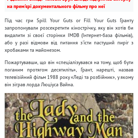
на прем'єрі документального фільму про неї
Під час гри Spill Your Guts or Fill Your Guts Гранту
запропонували розсекретити кінострічку, яку він хотів би
видалити зі своєї сторінки IMDB (Інтернет-база фільмів),
або у разі відмови від питання з'їсти пастуший пиріг з
хробаками та майонезом.
Пожартувавши, що він «спеціалізувався на тому, щоб бути
поганим протягом десятиліть», Грант, нарешті, назвав
телевізійний фільм 1988 року «Леді та розбійник», у якому
він зіграв лорда Люціуса Вайна.