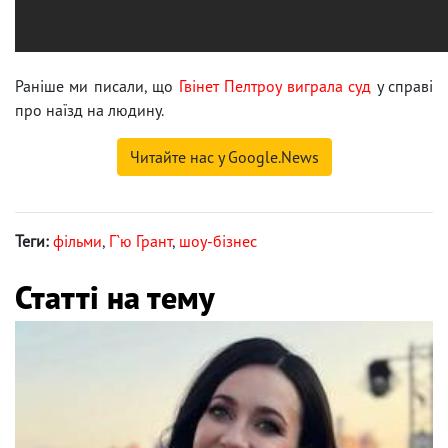
Раніше ми писали, що
Гвінет Пелтроу виграла суд
у справі
про наїзд на людину.
Читайте нас у Google.News
Теги:
фільми
,
Г`ю Грант
,
шоу-бізнес
Статті на тему