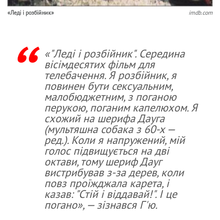
«Леді і розбійник»
imdb.com
«"Леді і розбійник". Середина
вісімдесятих фільм для
телебачення. Я розбійник, я
повинен бути сексуальним,
малобюджетним, з поганою
перукою, поганим капелюхом. Я
схожий на шерифа Дауга
(мультяшна собака з 60-х —
ред.). Коли я напружений, мій
голос підвищується на дві
октави, тому шериф Дауг
вистрибував з-за дерев, коли
повз проїжджала карета, і
казав: "Стій і віддавай!". І це
погано», — зізнався Г'ю.