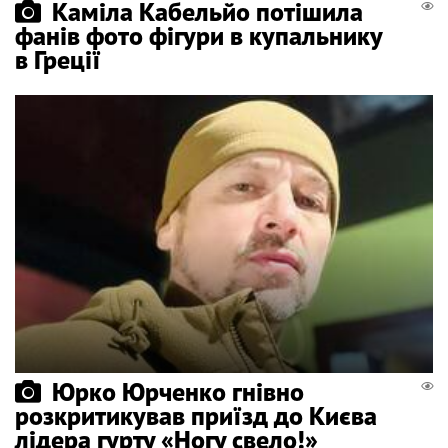
Каміла Кабельйо потішила
фанів фото фігури в купальнику
в Греції
Юрко Юрченко гнівно
розкритикував приїзд до Києва
лідера гурту «Ногу свело!»