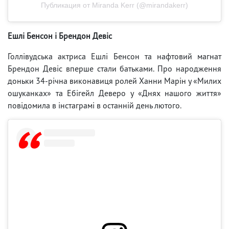
Публикация от Miranda Kerr (@mirandakerr)
Ешлі Бенсон і Брендон Девіс
Голлівудська актриса Ешлі Бенсон та нафтовий магнат
Брендон Девіс вперше стали батьками. Про народження
доньки 34-річна виконавиця ролей Ханни Марін у «Милих
ошуканках» та Ебігейл Деверо у «Днях нашого життя»
повідомила в інстаграмі в останній день лютого.