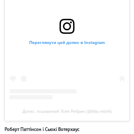
Переглянути цей допис в Instagram
Допис, поширений Лілія Ребрик (@liliia.rebrik)
Роберт Паттінсон і Сьюкі Вотерхаус