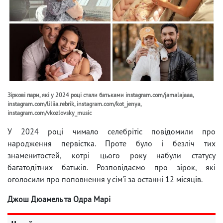
Зіркові пари, які у 2024 році стали батьками instagram.com/jamalajaaa,
instagram.com/liliia.rebrik, instagram.com/kot_jenya,
instagram.com/vkozlovsky_music
У 2024 році чимало селебрітіс повідомили про
народження первістка. Проте було і безліч тих
знаменитостей, котрі цього року набули статусу
багатодітних батьків. Розповідаємо про зірок, які
оголосили про поповнення у сім'ї за останні 12 місяців.
Джош Дюамель та Одра Марі