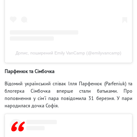
Допис, поширений Emily VanCamp (@emilyvancamp)
Парфенюк та Сімбочка
Відомий український співак Ілля Парфенюк (Parfeniuk) та
блогерка Сімбочка вперше стали батьками. Про
поповнення у сім'ї пара повідомила 31 березня. У пари
народилася дочка Софія.