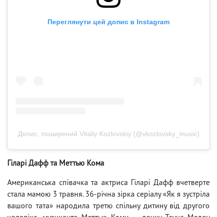
Переглянути цей допис в Instagram
Допис, поширений Vitaliy Kozlovskiy (@vkozlovsky_music)
Гіларі Дафф та Меттью Кома
Американська співачка та актриса Гіларі Дафф вчетверте
стала мамою 3 травня. 36-річна зірка серіалу «Як я зустріла
вашого тата» народила третю спільну дитину від другого
чоловіка, музиканта Меттью Коми — дочку Таунс Медоу