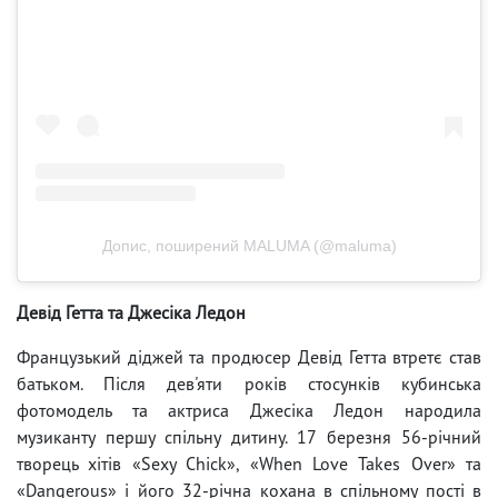
Допис, поширений MALUMA (@maluma)
Девід Гетта та Джесіка Ледон
Французький діджей та продюсер Девід Гетта втретє став
батьком. Після дев'яти років стосунків кубинська
фотомодель та актриса Джесіка Ледон народила
музиканту першу спільну дитину. 17 березня 56-річний
творець хітів «Sexy Chick», «When Love Takes Over» та
«Dangerous» і його 32-річна кохана в спільному пості в