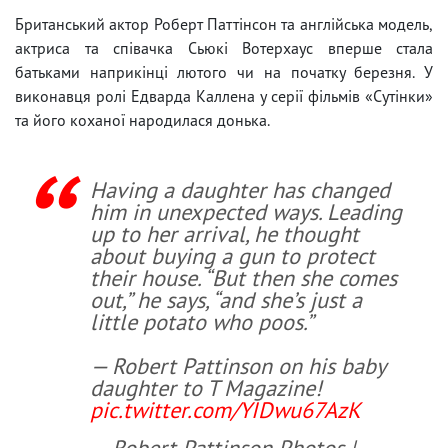
Британський актор Роберт Паттінсон та англійська модель,
актриса та співачка Сьюкі Вотерхаус вперше стала
батьками наприкінці лютого чи на початку березня. У
виконавця ролі Едварда Каллена у серії фільмів «Сутінки»
та його коханої народилася донька.
Having a daughter has changed
him in unexpected ways. Leading
up to her arrival, he thought
about buying a gun to protect
their house. “But then she comes
out,” he says, “and she’s just a
little potato who poos.”
— Robert Pattinson on his baby
daughter to T Magazine!
pic.twitter.com/YIDwu67AzK
— Robert Pattinson Photos |