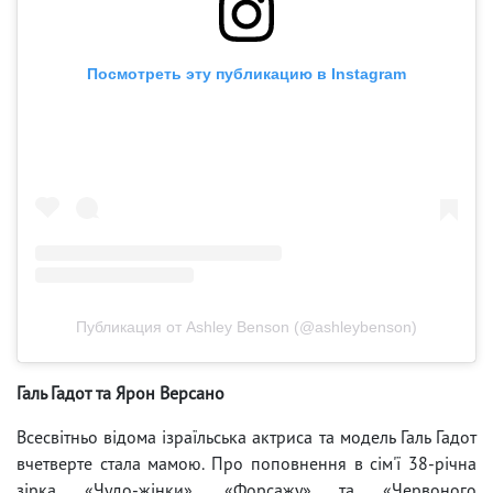
Посмотреть эту публикацию в Instagram
Публикация от Ashley Benson (@ashleybenson)
Галь Гадот та Ярон Версано
Всесвітньо відома ізраїльська актриса та модель Галь Гадот
вчетверте стала мамою. Про поповнення в сім'ї 38-річна
зірка «Чудо-жінки», «Форсажу» та «Червоного