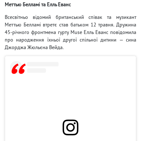
Меттью Белламі та Елль Еванс
Всесвітньо відомий британський співак та музикант
Меттью Белламі втретє став батьком 12 травня. Дружина
45-річного фронтмена гурту Muse Елль Еванс повідомила
про народження їхньої другої спільної дитини — сина
Джорджа Жюльєна Вейда.