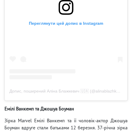
Переглянути цей допис в Instagram
Допис, поширений Аліна Блажкевич 🇺🇦 (@alinablazhkevych)
Емілі Ванкемп та Джошуа Боуман
Зірка Marvel Емілі Ванкемп та її чоловік-актор Джошуа
Боуман вдруге стали батьками 12 березня. 37-річна зірка