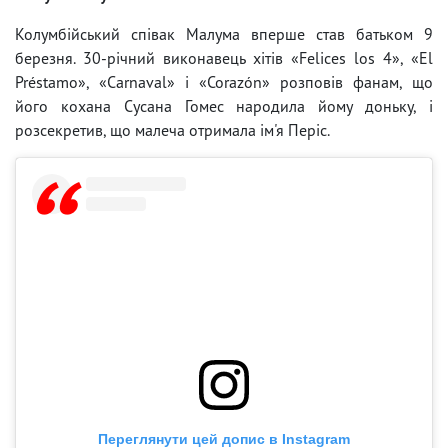
Колумбійський співак Малума вперше став батьком 9
березня. 30-річний виконавець хітів «Felices los 4», «El
Préstamo», «Carnaval» і «Corazón» розповів фанам, що
його кохана Сусана Гомес народила йому доньку, і
розсекретив, що малеча отримала ім'я Періс.
Переглянути цей допис в Instagram