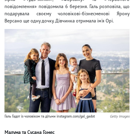
повідомлення» повідомила 6 березня. Галь розповіла, що
подарувала своєму чоловікові-бізнесменові Ярону
Версано ще одну дочку. Дівчинка отримала ім'я Орі.
Галь Гадот із чоловіком та дітьми instagram.com/gal_gadot
Getty Images
Малума та Сусана Гомес