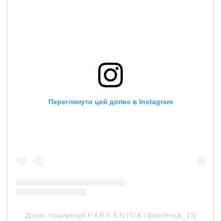
Переглянути цей допис в Instagram
Допис, поширений P A R F E N I U K (@parfeniuk_13)