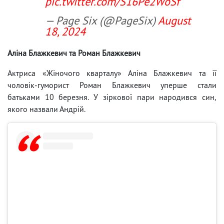
pic.twitter.com/S16Pe2WoSf
— Page Six (@PageSix)
August
18, 2024
Аліна Блажкевич та Роман Блажкевич
Актриса «Жіночого кварталу» Аліна Блажкевич та її
чоловік-гуморист Роман Блажкевич уперше стали
батьками 10 березня. У зіркової пари народився син,
якого назвали Андрій.