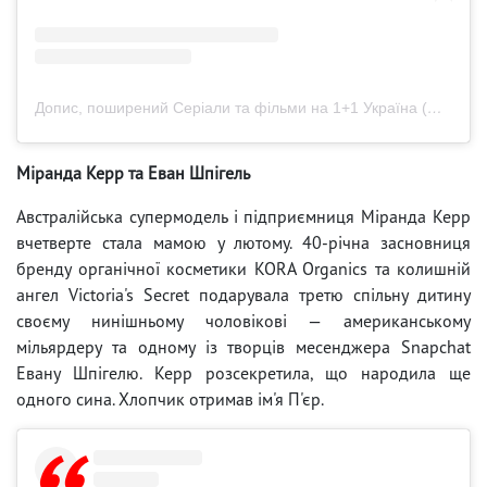
Допис, поширений Серіали та фільми на 1+1 Україна (@serialy1plus1)
Міранда Керр та Еван Шпігель
Австралійська супермодель і підприємниця Міранда Керр
вчетверте стала мамою у лютому. 40-річна засновниця
бренду органічної косметики KORA Organics та колишній
ангел Victoria's Secret подарувала третю спільну дитину
своєму нинішньому чоловікові — американському
мільярдеру та одному із творців месенджера Snapchat
Евану Шпігелю. Керр розсекретила, що народила ще
одного сина. Хлопчик отримав ім'я П'єр.