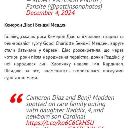
Fansite (@pattinsonphotos)
December 4, 2024
Кемерон Діас і Бенджі Медден
Голлівудська актриса Кемерон Діас та її чоловік, гітарист та
бек-вокаліст гурту Good Charlotte Бенджі Медден, вдруге
стали батьками у березні. Діас розсекретила, що через
чотири роки після народження первістка, дочки Реддікс, у
неї народився син. Хлопчику надали ім'я Кардинал.
Швидше за все, знаменитість скористалася послугами
сурогатної мами.
Cameron Diaz and Benji Madden
spotted on rare family outing
with daughter Raddix, 4, and
newborn son Cardinal
https://t.co/ko6C6CkHSU