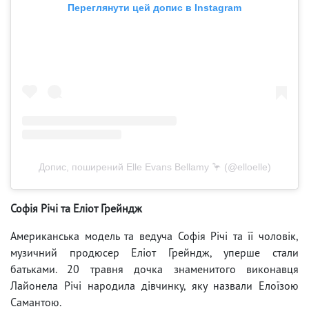
Переглянути цей допис в Instagram
Допис, поширений Elle Evans Bellamy 🦩 (@elloelle)
Софія Річі та Еліот Грейндж
Американська модель та ведуча Софія Річі та її чоловік,
музичний продюсер Еліот Грейндж, уперше стали
батьками. 20 травня дочка знаменитого виконавця
Лайонела Річі народила дівчинку, яку назвали Елоїзою
Самантою.