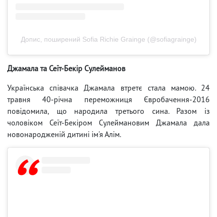
Допис, поширений Sofia Richie Grainge (@sofiagrainge)
Джамала та Сеїт-Бекір Сулейманов
Українська співачка Джамала втретє стала мамою. 24
травня 40-річна переможниця Євробачення-2016
повідомила, що народила третього сина. Разом із
чоловіком Сеїт-Бекіром Сулеймановим Джамала дала
новонародженій дитині ім'я Алім.