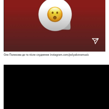
Оля Полякова до та після схуднення instagram.com/polyakovamusic