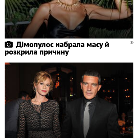
Дімопулос набрала масу й
розкрила причину