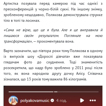
Артистка позувала перед камерою під час однієї з
пресконференцій у чорно-білій сукні. На іншому знімку,
зробленому нещодавно, Полякова демонструвала струнке
тіло в топі та лосинах.
«Сама не вірю, що це я була. Але я це виправила й
пишаюся своїм результатом. Погляньте на мою
трансформацію»
, — прокоментувала вона.
Варто зазначити, що півтора роки тому Полякова в одному
із випусків шоу «Дорослі дівчата» вже показувала
глядачам фото до схуднення. Тоді знаменитість
розсекретила, що кадр було зроблено у 2011 році після
того, як вона народила другу дочку Алісу. Співачка
зізналася, що 13 років тому важила 86 кілограмів.