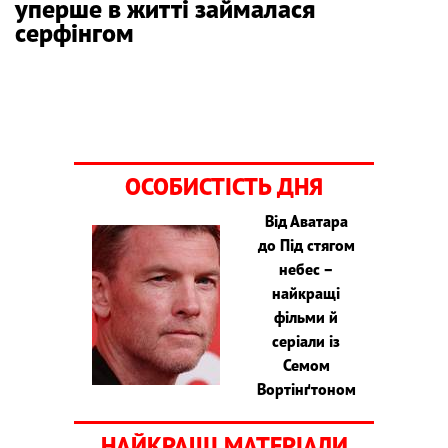
уперше в житті займалася
серфінгом
ОСОБИСТІСТЬ ДНЯ
Від Аватара
до Під стягом
небес –
найкращі
фільми й
серіали із
Семом
Вортінґтоном
НАЙКРАЩІ МАТЕРІАЛИ