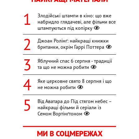
Злодійські штампи в кіно: що вже
набридло глядачеві, але фільми все
штампуються під копірку
Джоан Ролінґ: найкращі книжки
британки, окрім Гаррі Поттера
Яблучний спас 6 серпня - традиції
та що не можна робити
Яке церковне свято 8 серпня і що
не можна робити
Від Аватара до Під стягом небес –
найкращі фільми й серіали із
Семом Вортінґтоном
МИ В СОЦМЕРЕЖАХ