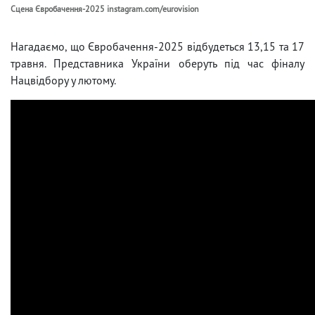
Сцена Євробачення-2025 instagram.com/eurovision
Нагадаємо, що Євробачення-2025 відбудеться 13,15 та 17
травня. Представника України оберуть під час фіналу
Нацвідбору у лютому.