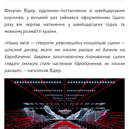
Флоріан Відер, художник-постановник зі швейцарським
корінням, у восьмий раз займався оформленням. Цього
разу він черпав натхнення у швейцарських горах та
мовному розмаїтті країни.
«Наша мета — створити революційну концепцію сцени —
цілісний досвід, якого ми ніколи раніше не бачили на
Євробаченні. Завдяки захоплюючому плануванню сцени
глядачі зможуть стати частиною Євробачення, як ніколи
раніше»
, — наголосив Відер.