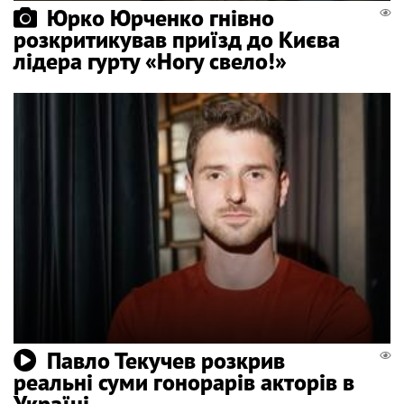
Юрко Юрченко гнівно
розкритикував приїзд до Києва
лідера гурту «Ногу свело!»
Павло Текучев розкрив
реальні суми гонорарів акторів в
Україні