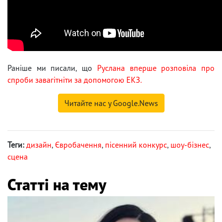
Раніше ми писали, що
Руслана вперше розповіла про
спроби завагітніти за допомогою ЕКЗ.
Читайте нас у Google.News
Теги:
дизайн
,
Євробачення
,
пісенний конкурс
,
шоу-бізнес
,
сцена
Статті на тему