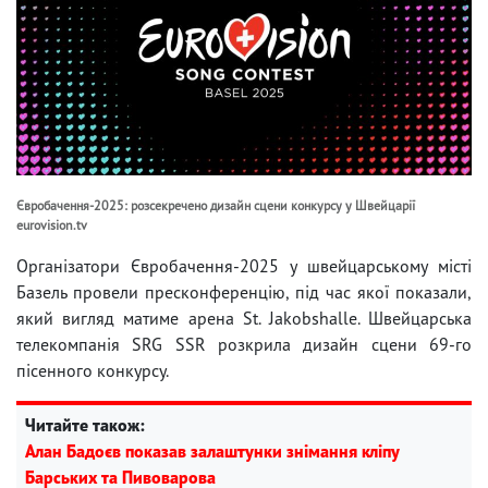
Євробачення-2025: розсекречено дизайн сцени конкурсу у Швейцарії
eurovision.tv
Організатори Євробачення-2025 у швейцарському місті
Базель провели пресконференцію, під час якої показали,
який вигляд матиме арена St. Jakobshalle. Швейцарська
телекомпанія SRG SSR розкрила дизайн сцени 69-го
пісенного конкурсу.
Читайте також:
Алан Бадоєв показав залаштунки знімання кліпу
Барських та Пивоварова