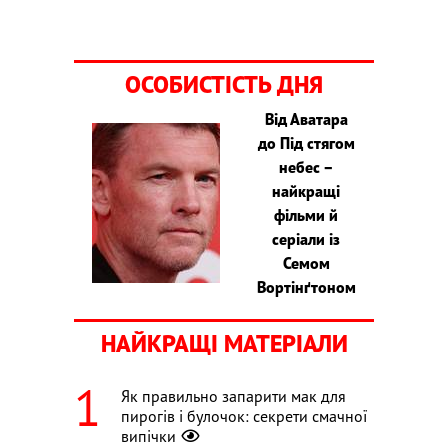
ОСОБИСТІСТЬ ДНЯ
Від Аватара
до Під стягом
небес –
найкращі
фільми й
серіали із
Семом
Вортінґтоном
НАЙКРАЩІ МАТЕРІАЛИ
Як правильно запарити мак для
пирогів і булочок: секрети смачної
випічки