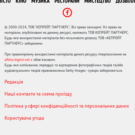
ІСТО
КІНО
МУЗИКА
РЕСТОРАНИ
МИСТЕЦТВО
ДОЗВІЛЛ
© 2000-2024, ТОВ "КЕПРЕЙТ ПАРТНЕРС". Всі права захищені. Усі права на
матеріали, опубліковані на даному ресурсі, належать ТОВ КЕПРЕЙТ ПАРТНЕРС.
Будь-яке використання матеріалів без письмового дозволу ТОВ «КЕПРЕЙТ
ПАРТНЕРС» заборонено.
При правомірному використанні матеріалів даного ресурсу гіперпосилання на
afisha.bigmir.net є
обов'язковим.
Будь-яке копіювання, передрук та відтворення фотографічних творів та/або
аудіовізуальних творів правовласника Getty Images - суворо забороняється.
Редакція
Наші контакти та схема проїзду
Політика у сфері конфіденційності та персональних даних
Користувача угода