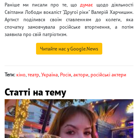
Раніше ми писали про те, що
думає
щодо діяльності
Світлани Лободи вокаліст "Другої ріки" Валерій Харчишин.
Артист поділився своїм ставленням до колеги, яка
спочатку замовчувала російське вторгнення, а потім
заявила про свій патріотизм.
Читайте нас у Google.News
Теги:
кіно
,
театр
,
Україна
,
Росія
,
актори
,
російські актери
Статті на тему