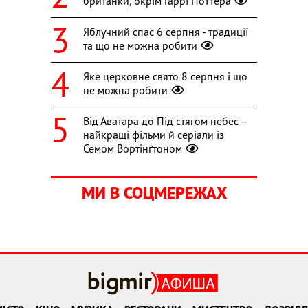
британки, окрім Гаррі Поттера
Яблучний спас 6 серпня - традиції
та що не можна робити
Яке церковне свято 8 серпня і що
не можна робити
Від Аватара до Під стягом небес –
найкращі фільми й серіали із
Семом Вортінґтоном
МИ В СОЦМЕРЕЖАХ