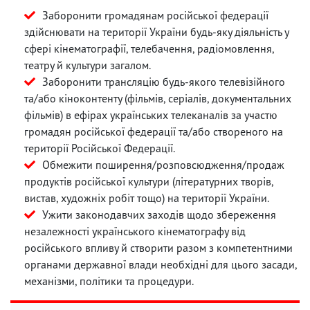
Заборонити громадянам російської федерації
здійснювати на території України будь-яку діяльність у
сфері кінематографії, телебачення, радіомовлення,
театру й культури загалом.
Заборонити трансляцію будь-якого телевізійного
та/або кіноконтенту (фільмів, серіалів, документальних
фільмів) в ефірах українських телеканалів за участю
громадян російської федерації та/або створеного на
території Російської Федерації.
Обмежити поширення/розповсюдження/продаж
продуктів російської культури (літературних творів,
вистав, художніх робіт тощо) на території України.
Ужити законодавчих заходів щодо збереження
незалежності українського кінематографу від
російського впливу й створити разом з компетентними
органами державної влади необхідні для цього засади,
механізми, політики та процедури.