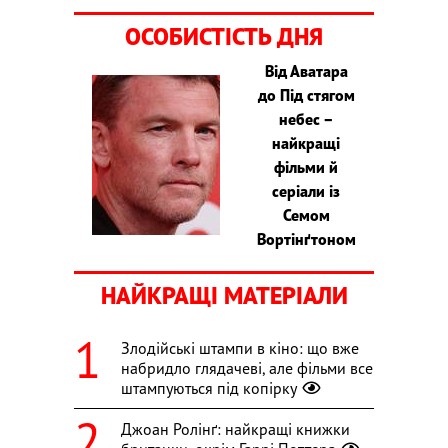
ОСОБИСТІСТЬ ДНЯ
Від Аватара
до Під стягом
небес –
найкращі
фільми й
серіали із
Семом
Вортінґтоном
НАЙКРАЩІ МАТЕРІАЛИ
Злодійські штампи в кіно: що вже
набридло глядачеві, але фільми все
штампуються під копірку
Джоан Ролінґ: найкращі книжки