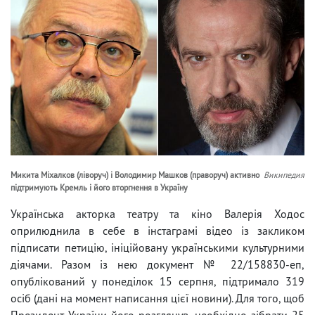
Микита Міхалков (ліворуч) і Володимир Машков (праворуч) активно
Википедия
підтримують Кремль і його вторгнення в Україну
Українська акторка театру та кіно Валерія Ходос
оприлюднила в себе в інстаграмі відео із закликом
підписати петицію, ініційовану українськими культурними
діячами. Разом із нею документ № 22/158830-еп,
опублікований у понеділок 15 серпня, підтримало 319
осіб (дані на момент написання цієї новини). Для того, щоб
Президент України його розглянув, необхідно зібрати 25