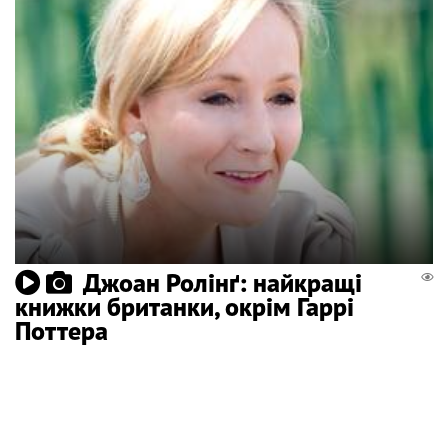
Джоан Ролінґ: найкращі
книжки британки, окрім Гаррі
Поттера