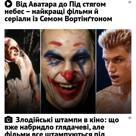
Від Аватара до Під стягом
небес – найкращі фільми й
серіали із Семом Вортінґтоном
Злодійські штампи в кіно: що
вже набридло глядачеві, але
фільми все штампуються під