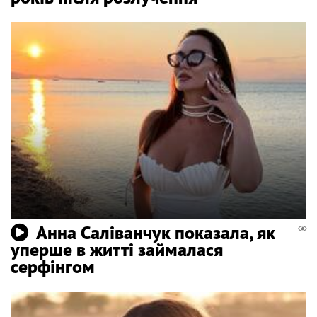
Анна Саліванчук показала, як
уперше в житті займалася
серфінгом