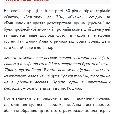
На своїй сторінці в інстаграмі 30-річна зірка серіалів
«Свати», «Встигнути до 30», «Скажені сусіди» та
«Будиночок на щастя» розсекретила, що на церемонії не
було професійної зйомки і про найважливіший день у неї
залишилася лише добірка фото та кадри з телефонів
гостей. Так, днями Анна отримала від брата ролик, де її
тато Сергій веде її до вівтаря.
«Ми не знімали наше весілля, залишилась лише серія фото
і відео з телефонів гостей і ось нещодавно брат мені каже:
"Дивись що знайшов". Тут тато веде мене під вінець до мого
майбутнього чоловіка, це було 7 років тому і ні, сьогодні не
наша річниця весілля. Просто один з найтепліших
спогадів»
, — розпочала свій допис Кошмал.
Потім знаменитість повідомила, що її таємничий чоловік
сьогодні святкує день народження. Анна досі приховує
обличчя обранця, проте цього разу розсекретила першу