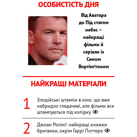
ОСОБИСТІСТЬ ДНЯ
Від Аватара
до Під стягом
небес –
найкращі
фільми й
серіали із
Семом
Вортінґтоном
НАЙКРАЩІ МАТЕРІАЛИ
Злодійські штампи в кіно: що вже
набридло глядачеві, але фільми все
штампуються під копірку
Джоан Ролінґ: найкращі книжки
британки, окрім Гаррі Поттера