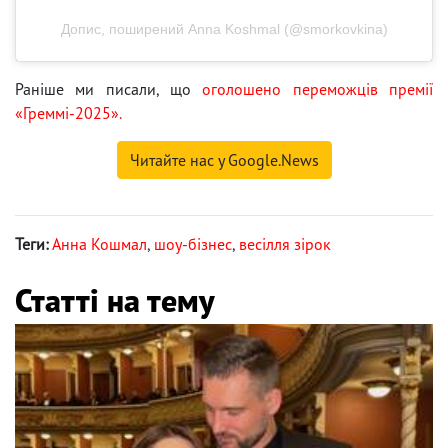
Допис, поширений Anna Koshmal (@smorkovkina)
Раніше ми писали, що
оголошено переможців премії
«Греммі-2025».
Читайте нас у Google.News
Теги:
Анна Кошмал
,
шоу-бізнес
,
весілля зірок
Статті на тему