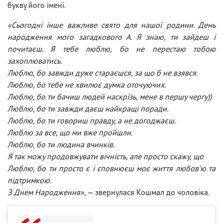
букву його імені.
«Сьогодні інше важливе свято для нашої родини. День
народження мого загадкового А. Я знаю, ти зайдеш і
почитаєш. Я тебе люблю, бо не перестаю тобою
захоплюватись.
Люблю, бо завжди дуже стараєшся, за що б не взявся.
Люблю, бо тебе не хвилює думка оточуючих.
Люблю, бо ти бачиш людей наскрізь, мене в першу чергу))
Люблю, бо ти завжди даєш найкращі поради.
Люблю, бо ти говориш правду, а не догоджаєш.
Люблю за все, що ми вже пройшли.
Люблю, бо ти людина вчинків.
Я так можу продовжувати вічність, але просто скажу, що
Люблю, бо ти просто є і сповнюєш моє життя любовʼю та
підтримкою.
З Днем Народження»
, — звернулася Кошмал до чоловіка.