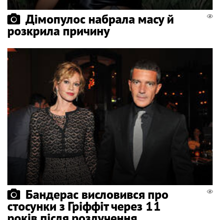
Дімопулос набрала масу й
розкрила причину
Бандерас висловився про
стосунки з Гріффіт через 11
років після розлучення