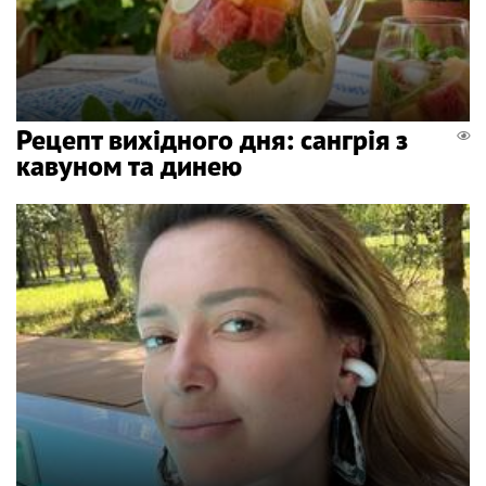
Рецепт вихідного дня: сангрія з
кавуном та динею