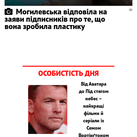
Могилевська відповіла на
заяви підписників про те, що
вона зробила пластику
ОСОБИСТІСТЬ ДНЯ
Від Аватара
до Під стягом
небес –
найкращі
фільми й
серіали із
Семом
Вортінґтоном