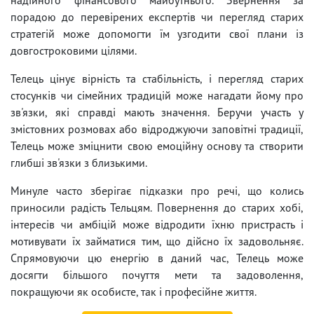
порадою до перевірених експертів чи перегляд старих
стратегій може допомогти їм узгодити свої плани із
довгостроковими цілями.
Телець цінує вірність та стабільність, і перегляд старих
стосунків чи сімейних традицій може нагадати йому про
зв'язки, які справді мають значення. Беручи участь у
змістовних розмовах або відроджуючи заповітні традиції,
Телець може зміцнити свою емоційну основу та створити
глибші зв'язки з близькими.
Минуле часто зберігає підказки про речі, що колись
приносили радість Тельцям. Повернення до старих хобі,
інтересів чи амбіцій може відродити їхню пристрасть і
мотивувати їх займатися тим, що дійсно їх задовольняє.
Спрямовуючи цю енергію в даний час, Телець може
досягти більшого почуття мети та задоволення,
покращуючи як особисте, так і професійне життя.