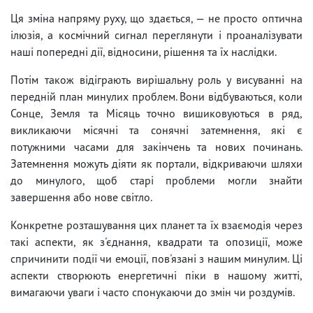
Ця зміна напряму руху, що здається, — не просто оптична
ілюзія, а космічний сигнал переглянути і проаналізувати
наші попередні дії, відносини, рішення та їх наслідки.
Потім також відіграють вирішальну роль у висуванні на
передній план минулих проблем. Вони відбуваються, коли
Сонце, Земля та Місяць точно вишиковуються в ряд,
викликаючи місячні та сонячні затемнення, які є
потужними часами для закінчень та нових починань.
Затемнення можуть діяти як портали, відкриваючи шляхи
до минулого, щоб старі проблеми могли знайти
завершення або нове світло.
Конкретне розташування цих планет та їх взаємодія через
такі аспекти, як з'єднання, квадрати та опозиції, може
спричинити події чи емоції, пов'язані з нашим минулим. Ці
аспекти створюють енергетичні піки в нашому житті,
вимагаючи уваги і часто спонукаючи до змін чи роздумів.