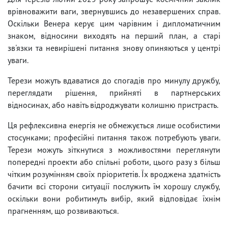
врівноважити ваги, звернувшись до незавершених справ.
Оскільки Венера керує цим чарівним і дипломатичним
знаком, відносини виходять на перший план, а старі
зв'язки та невирішені питання знову опиняються у центрі
уваги.
Терези можуть вдаватися до спогадів про минулу дружбу,
переглядати рішення, прийняті в партнерських
відносинах, або навіть відроджувати колишню пристрасть.
Ця рефлексивна енергія не обмежується лише особистими
стосунками; професійні питання також потребують уваги.
Терези можуть зіткнутися з можливостями переглянути
попередні проекти або спільні роботи, цього разу з більш
чітким розумінням своїх пріоритетів. Їх вроджена здатність
бачити всі сторони ситуації послужить їм хорошу службу,
оскільки вони робитимуть вибір, який відповідає їхнім
прагненням, що розвиваються.