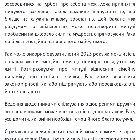
зосередитися на турботі про себе та межі. Хоча прийняття
минулого важливо, також важливо відпустити те, що
більше не служить їхньому зростанню. Цей баланс між
роздумом та звільненням може перетворити минулі
проблеми на джерело сили та мудрості, спрямовуючи Рака
до більш емоційно наповненого майбутнього.
Рак може використовувати лютий 2025 року як можливість
проаналізувати емоційні теми, що повторюються, у своєму
житті. Розмірковуючи про минулі відносини, сімейну
динаміку або особисті звички, Рак може визначити
закономірності, які або підтримують, або перешкоджають
його зростанню.
Ведення щоденника чи спілкування з довіреними друзями
чи наставниками може внести ясність, допомагаючи Раку
усвідомити, які зміни необхідні емоційного благополуччя.
Стримування невирішених емоцій може тяжким тягарем
лягти на серце Рака. Цього місяця їм слід зосередитися на