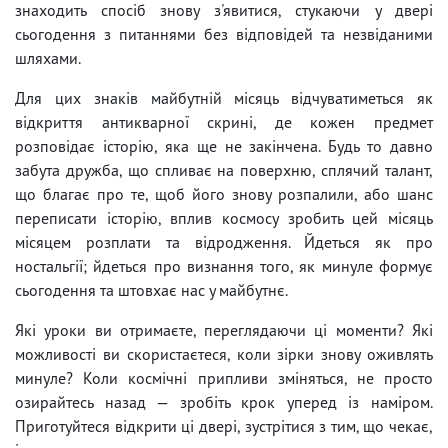
знаходить спосіб знову з'явитися, стукаючи у двері
сьогодення з питаннями без відповідей та незвіданими
шляхами.
Для цих знаків майбутній місяць відчуватиметься як
відкриття антикварної скрині, де кожен предмет
розповідає історію, яка ще не закінчена. Будь то давно
забута дружба, що спливає на поверхню, сплячий талант,
що благає про те, щоб його знову розпалили, або шанс
переписати історію, вплив космосу зробить цей місяць
місяцем розплати та відродження. Йдеться як про
ностальгії; йдеться про визнання того, як минуле формує
сьогодення та штовхає нас у майбутнє.
Які уроки ви отримаєте, переглядаючи ці моменти? Які
можливості ви скористаєтеся, коли зірки знову оживлять
минуле? Коли космічні припливи зміняться, не просто
озирайтесь назад — зробіть крок уперед із наміром.
Приготуйтеся відкрити ці двері, зустрітися з тим, що чекає,