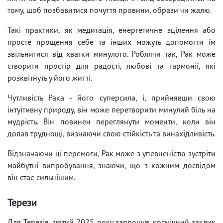
тому, щоб позбавитися почуття провини, образи чи жалю.
Такі практики, як медитація, енергетичне зцілення або
просте прощення себе та інших можуть допомогти їм
звільнитися від хватки минулого. Роблячи так, Рак може
створити простір для радості, любові та гармонії, які
розквітнуть у його житті.
Чутливість Рака - його суперсила, і, прийнявши свою
інтуїтивну природу, він може перетворити минулий біль на
мудрість. Він повинен переглянути моменти, коли він
долав труднощі, визнаючи свою стійкість та винахідливість.
Відзначаючи ці перемоги, Рак може з упевненістю зустріти
майбутні випробування, знаючи, що з кожним досвідом
він стає сильнішим.
Терези
Для Терезів лютий 2025 року запрошує космічний заклик