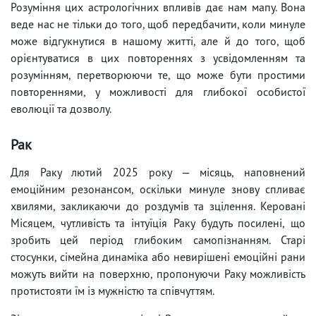
Розуміння цих астрологічних впливів дає нам мапу. Вона
веде нас не тільки до того, щоб передбачити, коли минуле
може відгукнутися в нашому житті, але й до того, щоб
орієнтуватися в цих повтореннях з усвідомленням та
розумінням, перетворюючи те, що може бути простими
повтореннями, у можливості для глибокої особистої
еволюції та дозволу.
Рак
Для Раку лютий 2025 року — місяць, наповнений
емоційним резонансом, оскільки минуле знову спливає
хвилями, закликаючи до роздумів та зцілення. Керовані
Місяцем, чутливість та інтуїція Раку будуть посилені, що
зробить цей період глибоким самопізнанням. Старі
стосунки, сімейна динаміка або невирішені емоційні рани
можуть вийти на поверхню, пропонуючи Раку можливість
протистояти їм із мужністю та співчуттям.