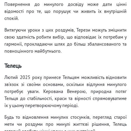
Повернення до минулого досвіду може дати цінні
відомості про те, що порушує чи живить їх внутрішній
спокій.
Витягуючи уроки з цих роздумів, Терези можуть зміцнити
свою здатність робити вибір, що відповідає їх потребам у
гармонії, прокладаючи шлях до більш збалансованого та
повноцінного майбутнього.
Телець
Лютий 2025 року принесе Тельцям можливість відновити
зв'язок зі своїми основами, оскільки відлуння минулого
потребує уваги. Керована Венерою, природна потяг
Тельця до стабільності, краси та вірності спрямовуватиме
їх у цьому перетворюючому періоді.
Будь то відновлення минулих стосунків, перегляд старої
мети чи роздуми про минулі життєві рішення, Телець
готовий здобути цінні уроки з цих зустрічей.