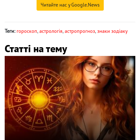
Читайте нас у Google.News
Теги:
гороскоп
,
астрологія
,
астропрогноз
,
знаки зодіаку
Статті на тему