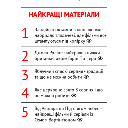
НАЙКРАЩІ МАТЕРІАЛИ
Злодійські штампи в кіно: що вже
набридло глядачеві, але фільми все
штампуються під копірку
Джоан Ролінґ: найкращі книжки
британки, окрім Гаррі Поттера
Яблучний спас 6 серпня - традиції
та що не можна робити
Яке церковне свято 8 серпня і що
не можна робити
Від Аватара до Під стягом небес –
найкращі фільми й серіали із
Семом Вортінґтоном