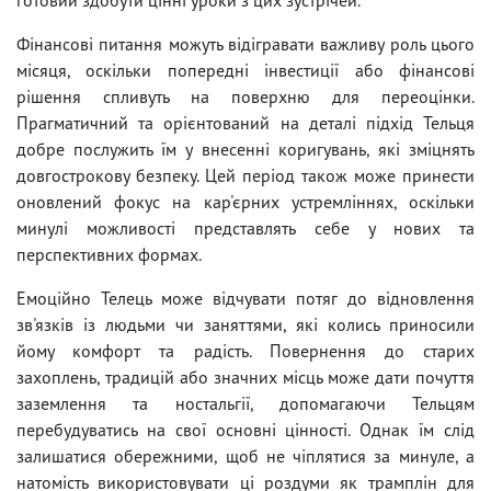
Фінансові питання можуть відігравати важливу роль цього
місяця, оскільки попередні інвестиції або фінансові
рішення спливуть на поверхню для переоцінки.
Прагматичний та орієнтований на деталі підхід Тельця
добре послужить їм у внесенні коригувань, які зміцнять
довгострокову безпеку. Цей період також може принести
оновлений фокус на кар'єрних устремліннях, оскільки
минулі можливості представлять себе у нових та
перспективних формах.
Емоційно Телець може відчувати потяг до відновлення
зв'язків із людьми чи заняттями, які колись приносили
йому комфорт та радість. Повернення до старих
захоплень, традицій або значних місць може дати почуття
заземлення та ностальгії, допомагаючи Тельцям
перебудуватись на свої основні цінності. Однак їм слід
залишатися обережними, щоб не чіплятися за минуле, а
натомість використовувати ці роздуми як трамплін для