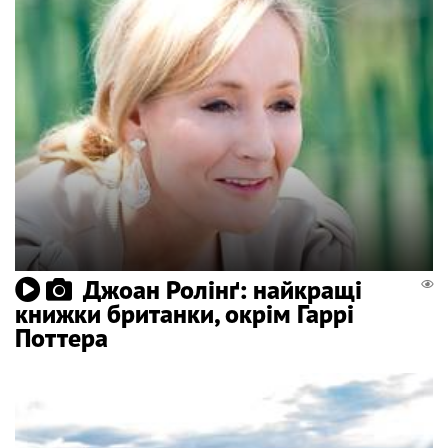
Джоан Ролінґ: найкращі
книжки британки, окрім Гаррі
Поттера