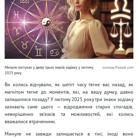
Минуле постукає у двері трьох знаків зодіаку у лютому
коллаж/freepik.com
2025 року
Ви колись відчували, як шепіт часу тягне вас назад, як
магнітом тягне до моментів, які, на вашу думку, давно
залишилися позаду? У лютому 2025 року три знаки зодіаку
зазнають саме цього — відродження старих спогадів,
невирішених зв'язків та можливостей, які колись
вважалися втраченими.
Минуле не завжди залишається в тіні; іноді воно