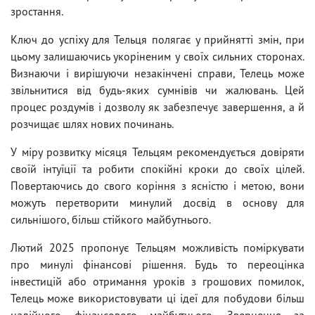
зростання.
Ключ до успіху для Тельця полягає у прийнятті змін, при
цьому залишаючись укоріненим у своїх сильних сторонах.
Визнаючи і вирішуючи незакінчені справи, Телець може
звільнитися від будь-яких сумнівів чи жалювань. Цей
процес роздумів і дозволу як забезпечує завершення, а й
розчищає шлях нових починань.
У міру розвитку місяця Тельцям рекомендується довіряти
своїй інтуїції та робити спокійні кроки до своїх цілей.
Повертаючись до свого коріння з ясністю і метою, вони
можуть перетворити минулий досвід в основу для
сильнішого, більш стійкого майбутнього.
Лютий 2025 пропонує Тельцям можливість поміркувати
про минулі фінансові рішення. Будь то переоцінка
інвестицій або отримання уроків з грошових помилок,
Телець може використовувати ці ідеї для побудови більш
надійного фінансового майбутнього. Звернення за