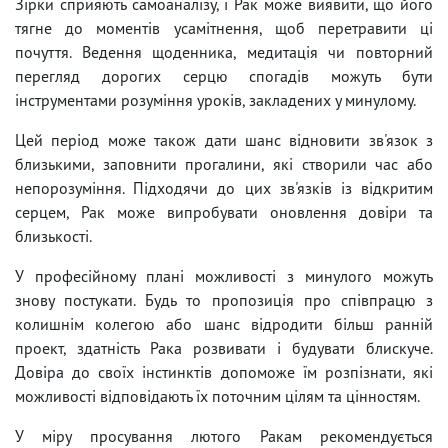
Зірки сприяють самоаналізу, і Рак може виявити, що його
тягне до моментів усамітнення, щоб перетравити ці
почуття. Ведення щоденника, медитація чи повторний
перегляд дорогих серцю спогадів можуть бути
інструментами розуміння уроків, закладених у минулому.
Цей період може також дати шанс відновити зв'язок з
близькими, заповнити прогалини, які створили час або
непорозуміння. Підходячи до цих зв'язків із відкритим
серцем, Рак може випробувати оновлення довіри та
близькості.
У професійному плані можливості з минулого можуть
знову постукати. Будь то пропозиція про співпрацю з
колишнім колегою або шанс відродити більш ранній
проект, здатність Рака розвивати і будувати блискуче.
Довіра до своїх інстинктів допоможе їм розпізнати, які
можливості відповідають їх поточним цілям та цінностям.
У міру просування лютого Ракам рекомендується