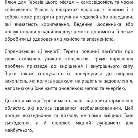
Ключ для Терезів цього місяця — самосвідомість та чесне
спілкування. Участь у відкритих діалогах з іншими і з
собою може розкрити розуміння моделей або поведінки,
які вимагають коригування. Ведення щоденника або
пошук поради у надійних друзів може допомогти Терезам
обробити ці одкровення з ясністю та впевненістю.
Спрямовуючи ці енергії, Терези повинні пам'ятати про
свою схильність уникати конфліктів. Пряме вирішення
проблем призведе до вирішення і внутрішнього світу.
Зірки також спонукають їх повернутися до творчих
захоплень, які колись надихали на радість та задоволення,
наповнюючи їхнє життя оновленою метою та енергією.
До кінця місяця Терези мають шанс відновити гармонію в
областях, які колись здавалися незбалансованими. Цей
процес возз'єднання та дозволу не тільки зміцнює їхнє
сьогодення, а й створює міцний фундамент для
майбутнього.