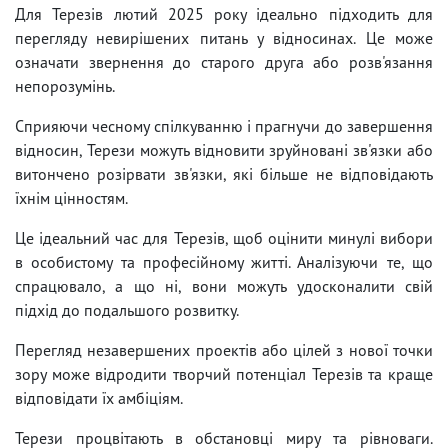
Для Терезів лютий 2025 року ідеально підходить для
перегляду невирішених питань у відносинах. Це може
означати звернення до старого друга або розв'язання
непорозумінь.
Сприяючи чесному спілкуванню і прагнучи до завершення
відносин, Терези можуть відновити зруйновані зв'язки або
витончено розірвати зв'язки, які більше не відповідають
їхнім цінностям.
Це ідеальний час для Терезів, щоб оцінити минулі вибори
в особистому та професійному житті. Аналізуючи те, що
спрацювало, а що ні, вони можуть удосконалити свій
підхід до подальшого розвитку.
Перегляд незавершених проектів або цілей з нової точки
зору може відродити творчий потенціал Терезів та краще
відповідати їх амбіціям.
Терези процвітають в обстановці миру та рівноваги.