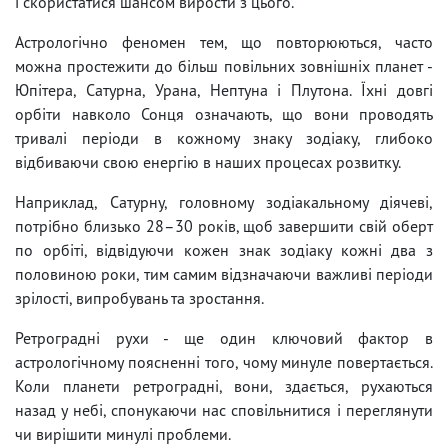
і скористатися шансом вирости з цього.
Астрологічно феномен тем, що повторюються, часто
можна простежити до більш повільних зовнішніх планет -
Юпітера, Сатурна, Урана, Нептуна і Плутона. Їхні довгі
орбіти навколо Сонця означають, що вони проводять
тривалі періоди в кожному знаку зодіаку, глибоко
відбиваючи свою енергію в наших процесах розвитку.
Наприклад, Сатурну, головному зодіакальному діячеві,
потрібно близько 28–30 років, щоб завершити свій оберт
по орбіті, відвідуючи кожен знак зодіаку кожні два з
половиною роки, тим самим відзначаючи важливі періоди
зрілості, випробувань та зростання.
Ретроградні рухи - ще один ключовий фактор в
астрологічному поясненні того, чому минуле повертається.
Коли планети ретроградні, вони, здається, рухаються
назад у небі, спонукаючи нас сповільнитися і переглянути
чи вирішити минулі проблеми.