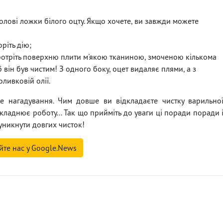
толові ложки білого оцту. Якщо хочете, ви завжди можете
ріть дію;
ротріть поверхню плити м'якою тканиною, змоченою кількома
б він був чистим! З одного боку, оцет видаляє плями, а з
ливковій олії.
 нагадування. Чим довше ви відкладаєте чистку варильно
складнює роботу... Так що прийміть до уваги ці поради поради 
уникнути довгих чисток!
йте нас у Google.News