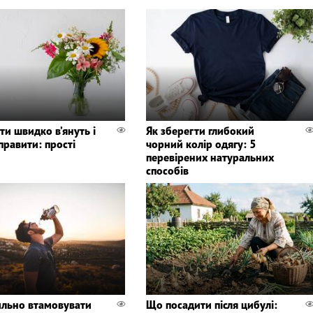
ти швидко в’януть і
Як зберегти глибокий
правити: прості
чорний колір одягу: 5
перевірених натуральних
способів
ильно втамовувати
Що посадити після цибулі: