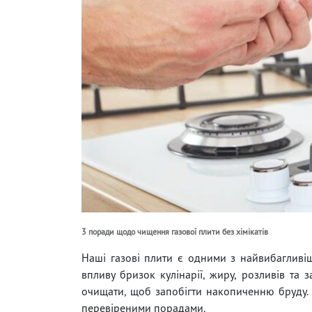
3 поради щодо чищення газової плити без хімікатів
Наші газові плити є одними з найвибагливіш
впливу бризок кулінарії, жиру, розливів та
очищати, щоб запобігти накопиченню бруду. 
перевіреними порадами.