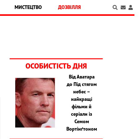
МИСТЕЦТВО
ДОЗВІЛЛЯ
ОСОБИСТІСТЬ ДНЯ
Від Аватара
до Під стягом
небес –
найкращі
фільми й
серіали із
Семом
Вортінґтоном