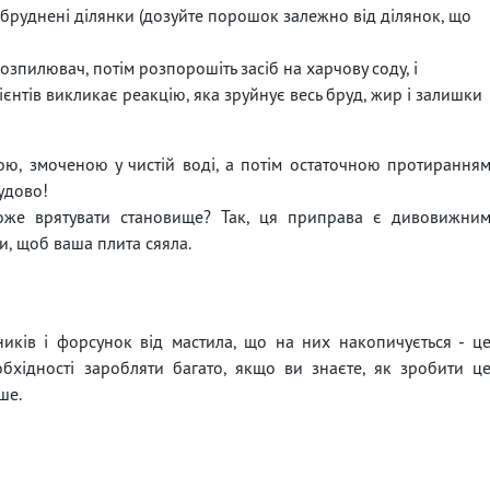
абруднені ділянки (дозуйте порошок залежно від ділянок, що
зпилювач, потім розпорошіть засіб на харчову соду, і
дієнтів викликає реакцію, яка зруйнує весь бруд, жир і залишки
ю, змоченою у чистій воді, а потім остаточною протирання
удово!
може врятувати становище? Так, ця приправа є дивовижни
и, щоб ваша плита сяяла.
иків і форсунок від мастила, що на них накопичується - ц
обхідності заробляти багато, якщо ви знаєте, як зробити ц
ше.