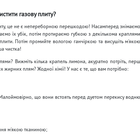
истити газову плиту?
плиту, це не є непереборною перешкодою! Насамперед знімаєм
даємо їх убік, потім протираємо губкою з декількома краплям
плити. Потім промийте вологою ганчіркою та висушіть м'яко
ша чистка!
ями? Вижміть кілька крапель лимона, акуратно потріть, пер
х жирних плям? Жодної хімії! У нас є те, що вам потрібно:
 Малоймовірно, що вони встоять перед дуетом перекису водн
ння м'якою тканиною;