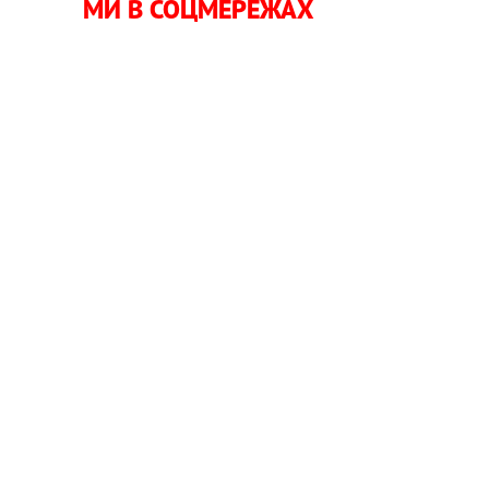
МИ В СОЦМЕРЕЖАХ
о
и
ю
ш
ю