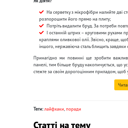
Як діяти?
На серветку з мікрофібри налийте дві с
розпорошити його прямо на плиту;
Потріть видалити бруд. За потреби повто
І останній штрих – круговими рухами п
краплями оливкової олії. Звісно, ​​краще, що
іншого, нержавіюча сталь блищить завдяки о
Принагідно ми повинні ще зробити важливе
панелі, тим більше бруду накопичується, що у
стежте за своїм дорогоцінним приладом, щоб 
Чита
Теги:
лайфхаки
,
поради
Статті на тему