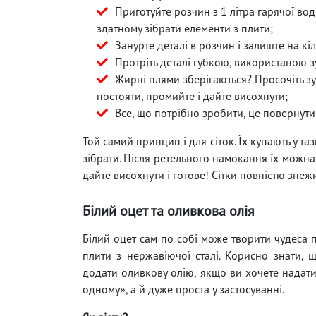
Приготуйте розчин з 1 літра гарячої вод
здатному зібрати елементи з плити;
Занурте деталі в розчин і залиште на кі
Протріть деталі губкою, використаною 
Жирні плями зберігаються? Просочіть зуб
постояти, промийте і дайте висохнути;
Все, що потрібно зробити, це повернути 
Той самий принцип і для сіток. Їх купають у т
зібрати. Після ретельного намокання їх можна
дайте висохнути і готове! Сітки повністю знеж
Білий оцет та оливкова олія
Білий оцет сам по собі може творити чудеса п
плити з нержавіючої сталі. Корисно знати,
додати оливкову олію, якщо ви хочете надати 
одному», а й дуже проста у застосуванні.