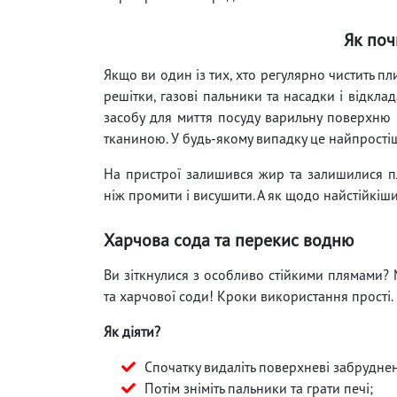
Як поч
Якщо ви один із тих, хто регулярно чистить 
решітки, газові пальники та насадки і відкла
засобу для миття посуду варильну поверхню 
тканиною. У будь-якому випадку це найпрості
На пристрої залишився жир та залишилися пл
ніж промити і висушити. А як щодо найстійкіши
Харчова сода та перекис водню
Ви зіткнулися з особливо стійкими плямами?
та харчової соди! Кроки використання прості.
Як діяти?
Спочатку видаліть поверхневі забрудне
Потім зніміть пальники та грати печі;