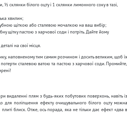
и, ½ склянки білого оцту і 1 склянки лимонного соку в тазі,
лька хвилин;
зубною щіткою або сталевою мочалкою на ваш вибір;
ну щітку пастою з харчової соди і потріть. Дайте йому
деталі на свої місця.
азику, наповненому тим самим розчином і досить великим, щоб ї
 потерти сталевою ватою та пастою з харчової соди. Промийте
ирені!
ри видаленні плям з будь-яких побутових поверхонь, навіть і
 що для поліпшення ефекту очищувального білого оцту можн
плиті блиск. Отже, ось порада, яка не тільки дає ефект «два 