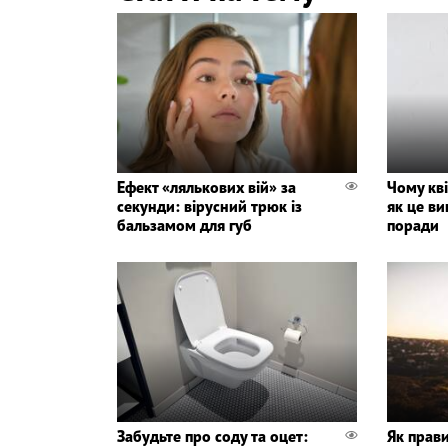
Ефект «лялькових вій» за
Чому кві
секунди: вірусний трюк із
як це ви
бальзамом для губ
поради
Забудьте про соду та оцет:
Як прав