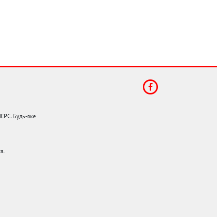
НЕРС. Будь-яке
я.