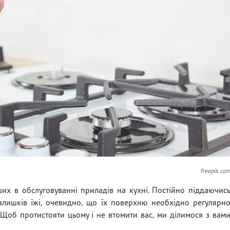
freepik.co
их в обслуговуванні приладів на кухні. Постійно піддаючис
 залишків їжі, очевидно, що їх поверхню необхідно регулярн
Щоб протистояти цьому і не втомити вас, ми ділимося з вам