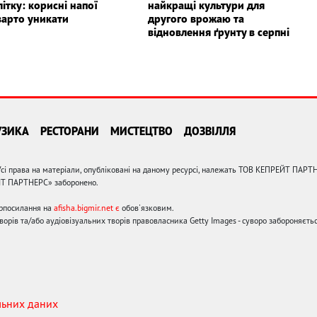
літку: корисні напої
найкращі культури для
варто уникати
другого врожаю та
відновлення ґрунту в серпні
УЗИКА
РЕСТОРАНИ
МИСТЕЦТВО
ДОЗВІЛЛЯ
сі права на матеріали, опубліковані на даному ресурсі, належать ТОВ КЕПРЕЙТ ПАРТ
ЙТ ПАРТНЕРС» заборонено.
ерпосилання на
afisha.bigmir.net є
обов'язковим.
орів та/або аудіовізуальних творів правовласника Getty Images - суворо забороняєтьс
льних даних