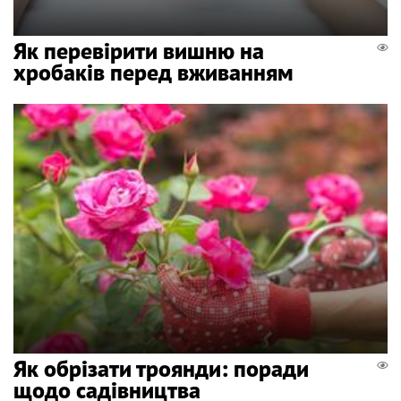
Як перевірити вишню на
хробаків перед вживанням
Як обрізати троянди: поради
щодо садівництва