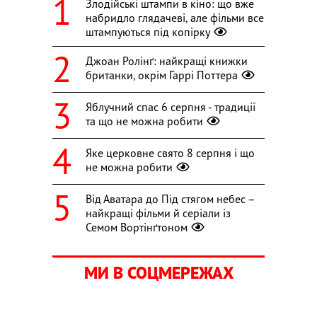
Злодійські штампи в кіно: що вже
набридло глядачеві, але фільми все
штампуються під копірку
Джоан Ролінґ: найкращі книжки
британки, окрім Гаррі Поттера
Яблучний спас 6 серпня - традиції
та що не можна робити
Яке церковне свято 8 серпня і що
не можна робити
Від Аватара до Під стягом небес –
найкращі фільми й серіали із
Семом Вортінґтоном
МИ В СОЦМЕРЕЖАХ