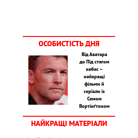
ОСОБИСТІСТЬ ДНЯ
Від Аватара
до Під стягом
небес –
найкращі
фільми й
серіали із
Семом
Вортінґтоном
НАЙКРАЩІ МАТЕРІАЛИ