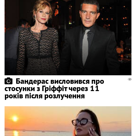
Бандерас висловився про
стосунки з Гріффіт через 11
років після розлучення