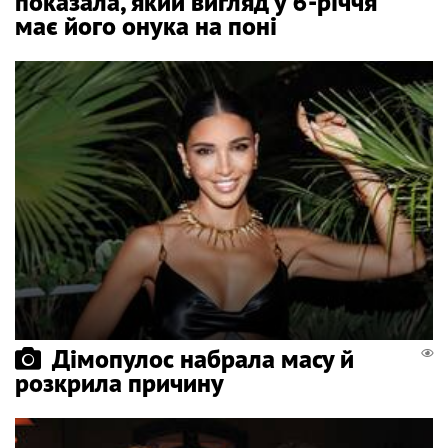
показала, який вигляд у 6-річчя
має його онука на поні
Дімопулос набрала масу й
розкрила причину