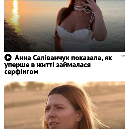
Анна Саліванчук показала, як
уперше в житті займалася
серфінгом