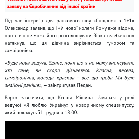
заявку на Євробачення від іншої країни
Під час інтерв'ю для ранкового шоу «Сніданок з 1+1»
Олександр заявив, що ім'я нової колеги йому вже відоме,
проте він не може його розголошувати. Зірка телебачення
натякнув, що ця дівчина вирізняється гумором та
самоіронією.
«Буде нова ведуча. Єдине, поки що я не можу анонсувати,
хто саме, ви скоро дізнаєтеся. Класна, весела,
самоіронічна, молода, красива – все, що треба. Ми були
знайомі раніше»
, — заінтригував Педан.
Варто зазначити, що Ксенія Мішина з'явиться у ролі
ведучої «Я люблю Україну» у новорічному спецвипуску,
який покажуть 31 грудня о 18:00.