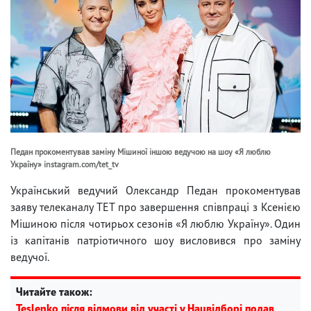
Педан прокоментував заміну Мішиної іншою ведучою на шоу «Я люблю
Україну» instagram.com/tet_tv
Український ведучий Олександр Педан прокоментував
заяву телеканалу ТЕТ про завершення співпраці з Ксенією
Мішиною після чотирьох сезонів «Я люблю Україну». Один
із капітанів патріотичного шоу висловився про заміну
ведучої.
Читайте також:
Teslenko після відмови від участі у Нацвідборі подав