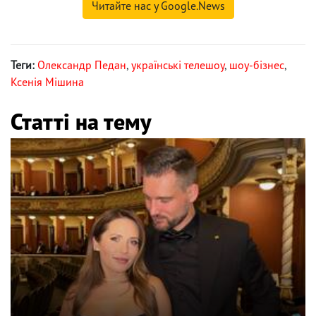
Читайте нас у Google.News
Теги:
Олександр Педан
,
українські телешоу
,
шоу-бізнес
,
Ксенія Мішина
Статті на тему