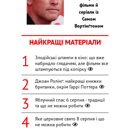
фільми й
серіали із
Семом
Вортінґтоном
НАЙКРАЩІ МАТЕРІАЛИ
Злодійські штампи в кіно: що вже
набридло глядачеві, але фільми все
штампуються під копірку
Джоан Ролінґ: найкращі книжки
британки, окрім Гаррі Поттера
Яблучний спас 6 серпня - традиції
та що не можна робити
Яке церковне свято 8 серпня і що
не можна робити