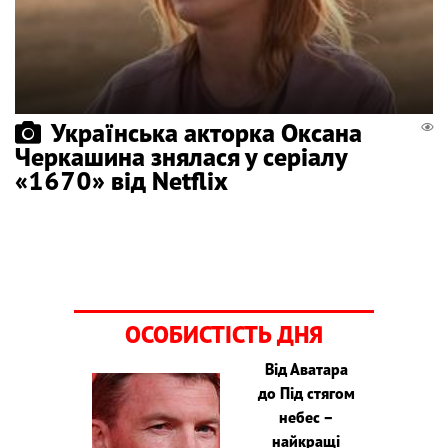
Українська акторка Оксана
Черкашина знялася у серіалу
«1670» від Netflix
ОСОБИСТІСТЬ ДНЯ
Від Аватара
до Під стягом
небес –
найкращі