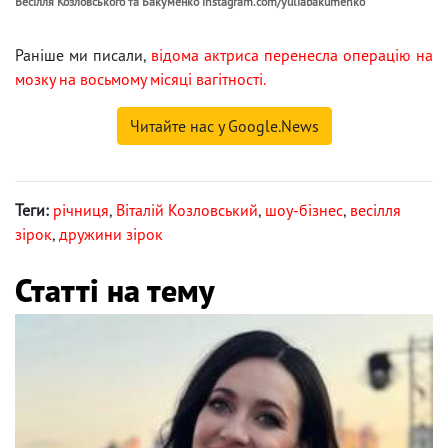
Весілля Козловського та Бакуменко instagram.com/yuliabakumenko
Раніше ми писали,
відома актриса перенесла операцію на
мозку на восьмому місяці вагітності.
Читайте нас у Google.News
Теги:
річниця
,
Віталій Козловський
,
шоу-бізнес
,
весілля
зірок
,
дружини зірок
Статті на тему