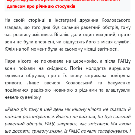
дописом про річницю стосунків
На своїй сторінці в інстаграмі дружина Козловського
згадала, що того дня був сильний ракетний обстріл, тому
час розпису змістився. Віталію дали один вихідний, проте
вони не були впевнені, чи відпустять його з місця служби.
Юлія на той момент була на сьомому місяці вагітності.
Пара нікого не покликала на церемонію, а після РАГЦу
вони поїхали на сніданок. Потім молодята вирушили
купувати обручки, проте їх знову затримала повітряна
тривога. Лише ввечері Козловський та Бакуменко
поділилися радісною новиною з рідними та влаштували
невелику вечірку.
«Рівно рік тому в цей день ми нікому нічого не сказали й
поїхали розписуватися. Вчасно не виїхали, бо був сильний
ракетний обстріл. РАЦС закрився, час змістився. Ми лягли
ще доспати, тривогу зняли, із РАЦС почали телефонувати, і