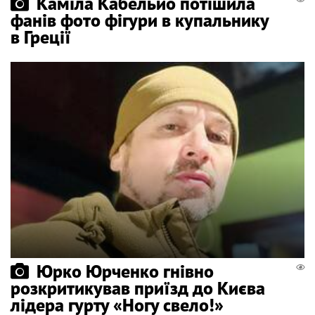
Каміла Кабельйо потішила
фанів фото фігури в купальнику
в Греції
Юрко Юрченко гнівно
розкритикував приїзд до Києва
лідера гурту «Ногу свело!»