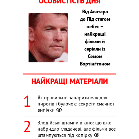
ОСОБИСТІСТЬ ДНЯ
Від Аватара
до Під стягом
небес –
найкращі
фільми й
серіали із
Семом
Вортінґтоном
НАЙКРАЩІ МАТЕРІАЛИ
Як правильно запарити мак для
пирогів і булочок: секрети смачної
випічки
Злодійські штампи в кіно: що вже
набридло глядачеві, але фільми все
штампуються під копірку