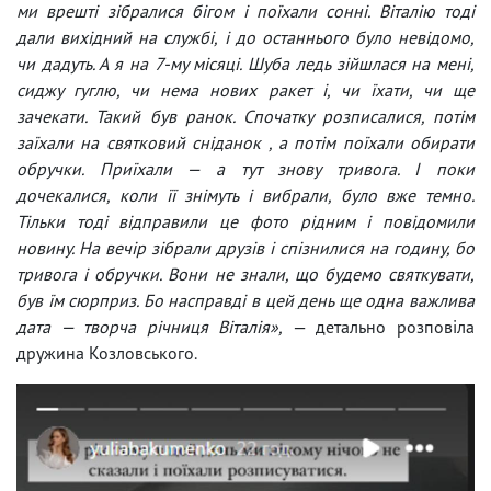
ми врешті зібралися бігом і поїхали сонні. Віталію тоді
дали вихідний на службі, і до останнього було невідомо,
чи дадуть. А я на 7-му місяці. Шуба ледь зійшлася на мені,
сиджу гуглю, чи нема нових ракет і, чи їхати, чи ще
зачекати. Такий був ранок. Спочатку розписалися, потім
заїхали на святковий сніданок , а потім поїхали обирати
обручки. Приїхали — а тут знову тривога. І поки
дочекалися, коли її знімуть і вибрали, було вже темно.
Тільки тоді відправили це фото рідним і повідомили
новину. На вечір зібрали друзів і спізнилися на годину, бо
тривога і обручки. Вони не знали, що будемо святкувати,
був їм сюрприз. Бо насправді в цей день ще одна важлива
дата — творча річниця Віталія»,
— детально розповіла
дружина Козловського.