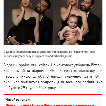
Дружина Козловського поділилася новими подробицями їхнього таємного
весілля минулого року instagram.com/vkozlovsky_music
Відомий ураїнський співак і військовослужбовець Віталій
Козловський та піарниця Юлія Бакуменко відсвяткували
першу річницю шлюбу. З нагоди знаменної дати Юлія
вирішила поділитися подробицями таємного весілля, яке
відбулося 29 грудня 2023 року.
Читайте також:
Друга дружина Брюса Вілліса поділилася емоційним