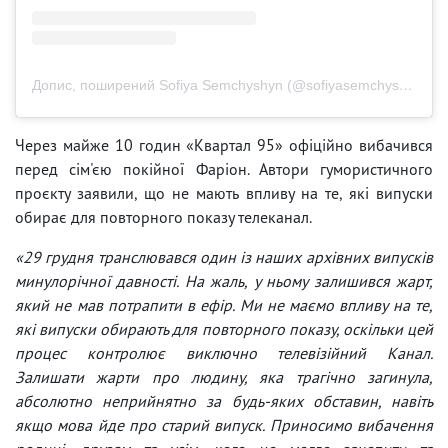
Допис, поширений Sofiya Semchyshyn (@sofiyasemchyshyn)
Через майже 10 годин «Квартал 95» офіційно вибачився
перед сім'єю покійної Фаріон. Автори гумористичного
проєкту заявили, що не мають впливу на те, які випуски
обирає для повторного показу телеканал.
«29 грудня транслювався один із наших архівних випусків
минулорічної давності. На жаль, у ньому залишився жарт,
який не мав потрапити в ефір. Ми не маємо впливу на те,
які випуски обирають для повторного показу, оскільки цей
процес контролює виключно телевізійний Канал.
Залишати жарти про людину, яка трагічно загинула,
абсолютно неприйнятно за будь-яких обставин, навіть
якщо мова йде про старий випуск. Приносимо вибачення