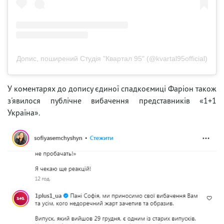
Допис, поширений Студія "Квартал 95" (@kvartal95official)
У коментарях до допису єдиної спадкоємиці Фаріон також
з'явилося публічне вибачення представників «1+1
Україна».