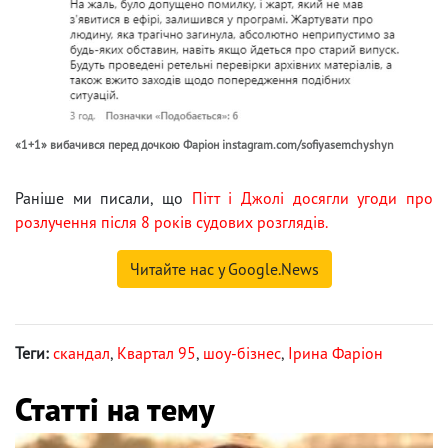
«1+1» вибачився перед дочкою Фаріон instagram.com/sofiyasemchyshyn
Раніше ми писали, що
Пітт і Джолі досягли угоди про
розлучення після 8 років судових розглядів.
Читайте нас у Google.News
Теги:
скандал
,
Квартал 95
,
шоу-бізнес
,
Ірина Фаріон
Статті на тему