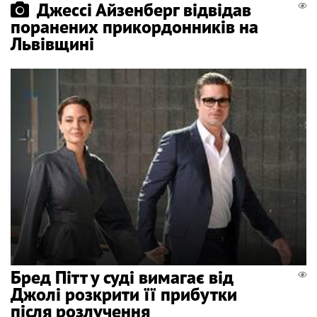
Джессі Айзенберг відвідав
поранених прикордонників на
Львівщині
Бред Пітт у суді вимагає від
Джолі розкрити її прибутки
після розлучення