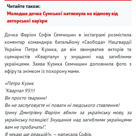
Читайте також:
Молодша дочка Сумської натякнула на відмову від
акторської кар'єри
Дочка Фаріон Софія Семчишин в інстаграмі розмістила
коментар командира батальйону «Свобода» Нацгвардії
України Петра Кузика, де він звинуватив акторів та
сценаристів «Кварталу» у знущанні над загиблими
українцями. Заява Кузика Семчишин доповнила фото з
ефіру та знімком із похорону мами.
«Петро Кузик
"Квартал 95!!!
Ви просто тварини!
Ви не заслуговуєте ні поваги ні людського ставлення!
Ірину Дмитрівну Фаріон вбили за українську мову, за
українську позицію! Знущання над загиблими українцями
вам не пробачать!".
Я чекаю ще реакцій!»
, — написала Софія.