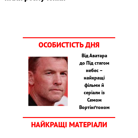
ОСОБИСТІСТЬ ДНЯ
Від Аватара
до Під стягом
небес –
найкращі
фільми й
серіали із
Семом
Вортінґтоном
НАЙКРАЩІ МАТЕРІАЛИ