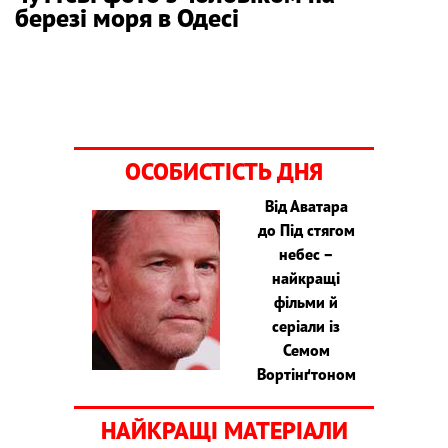
березі моря в Одесі
ОСОБИСТІСТЬ ДНЯ
Від Аватара
до Під стягом
небес –
найкращі
фільми й
серіали із
Семом
Вортінґтоном
НАЙКРАЩІ МАТЕРІАЛИ