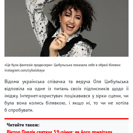
«Це була фантазія продюсера»: Цибульська показала себе в образі білявки
instagram.com/cybulskaya
Відома українська співачка та ведуча Оля Цибульська
відповіла на одне із питань своїх підписників щодо її
іміджу. Інтернет-користувач поцікавився у зірки сцени, чи
була вона колись білявкою, і якщо ні, то чи не хотіла
б спробувати.
Читайте також:
Віктор Павлік святкує 59-річчя: як його привітала