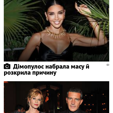
Дімопулос набрала масу й
розкрила причину