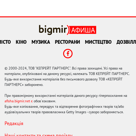
ІСТО
КІНО
МУЗИКА
РЕСТОРАНИ
МИСТЕЦТВО
ДОЗВІЛЛ
© 2000-2024, ТОВ "КЕПРЕЙТ ПАРТНЕРС". Всі права захищені. Усі права на
матеріали, опубліковані на даному ресурсі, належать ТОВ КЕПРЕЙТ ПАРТНЕРС.
Будь-яке використання матеріалів без письмового дозволу ТОВ «КЕПРЕЙТ
ПАРТНЕРС» заборонено.
При правомірному використанні матеріалів даного ресурсу гіперпосилання на
afisha.bigmir.net є
обов'язковим.
Будь-яке копіювання, передрук та відтворення фотографічних творів та/або
аудіовізуальних творів правовласника Getty Images - суворо забороняється.
Редакція
Наші контакти та схема проїзду