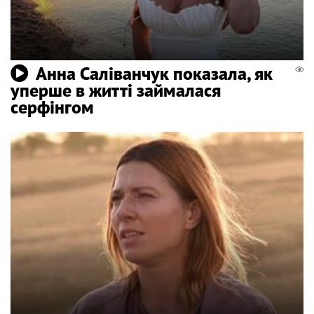
Анна Саліванчук показала, як
уперше в житті займалася
серфінгом