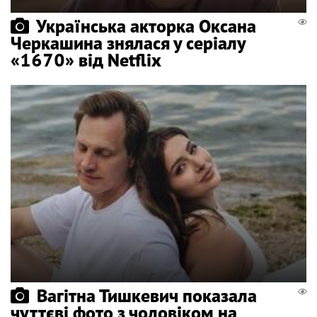
Українська акторка Оксана
Черкашина знялася у серіалу
«1670» від Netflix
Вагітна Тишкевич показала
чуттєві фото з чоловіком на