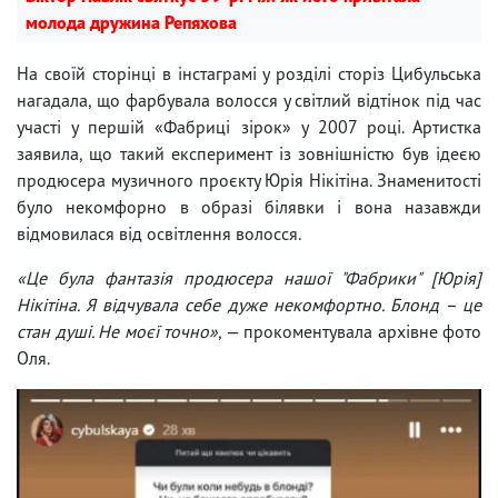
молода дружина Репяхова
На своїй сторінці в інстаграмі у розділі сторіз Цибульська
нагадала, що фарбувала волосся у світлий відтінок під час
участі у першій «Фабриці зірок» у 2007 році. Артистка
заявила, що такий експеримент із зовнішністю був ідеєю
продюсера музичного проєкту Юрія Нікітіна. Знаменитості
було некомфорно в образі білявки і вона назавжди
відмовилася від освітлення волосся.
«Це була фантазія продюсера нашої "Фабрики" [Юрія]
Нікітіна. Я відчувала себе дуже некомфортно. Блонд – це
стан душі. Не моєї точно»
, — прокоментувала архівне фото
Оля.