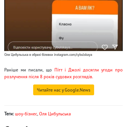
Оля Цибульська в образі білявки instagram.com/cybulskaya
Раніше ми писали, що
Пітт і Джолі досягли угоди про
розлучення після 8 років судових розглядів.
Читайте нас у Google.News
Теги:
шоу-бізнес
,
Оля Цибульська