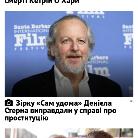
смерті Кетрін О'Хари
Зірку «Сам удома» Денієла
Стерна виправдали у справі про
проституцію