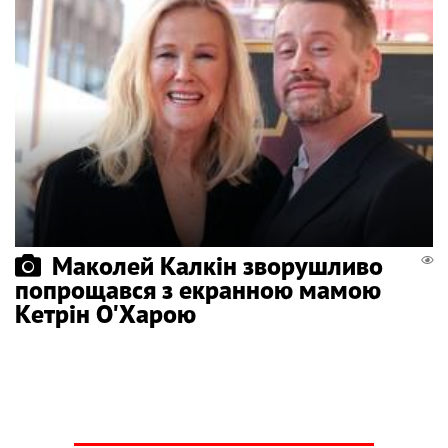
Маколей Калкін зворушливо
попрощався з екранною мамою
Кетрін О'Харою