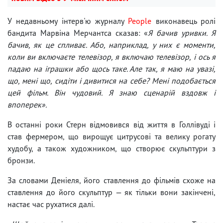
У недавньому інтерв'ю журналу
People
виконавець ролі
бандита Марвіна Мерчантса сказав: «
Я бачив уривки. Я
бачив, як це спливає. Або, наприклад, у них є моменти,
коли ви включаєте телевізор, я включаю телевізор, і ось я
падаю на іграшки або щось таке. Але так, я маю на увазі,
що, мені що, сидіти і дивитися на себе? Мені подобається
цей фільм. Він чудовий. Я знаю сценарій вздовж і
впоперек».
В останні роки Стерн відмовився від життя в Голлівуді і
став фермером, що вирощує цитрусові та велику рогату
худобу, а також художником, що створює скульптури з
бронзи.
За словами Деніеля, його ставлення до фільмів схоже на
ставлення до його скульптур — як тільки вони закінчені,
настає час рухатися далі.