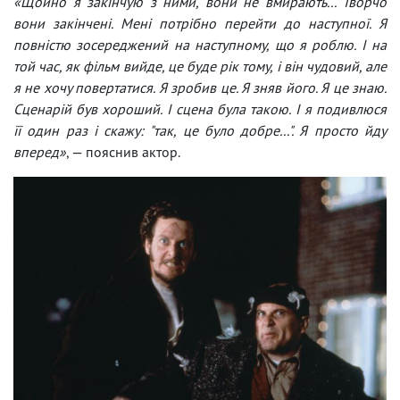
«Щойно я закінчую з ними, вони не вмирають... Творчо
вони закінчені. Мені потрібно перейти до наступної. Я
повністю зосереджений на наступному, що я роблю. І на
той час, як фільм вийде, це буде рік тому, і він чудовий, але
я не хочу повертатися. Я зробив це. Я зняв його. Я це знаю.
Сценарій був хороший. І сцена була такою. І я подивлюся
її один раз і скажу: "так, це було добре...". Я просто йду
вперед»
, — пояснив актор.