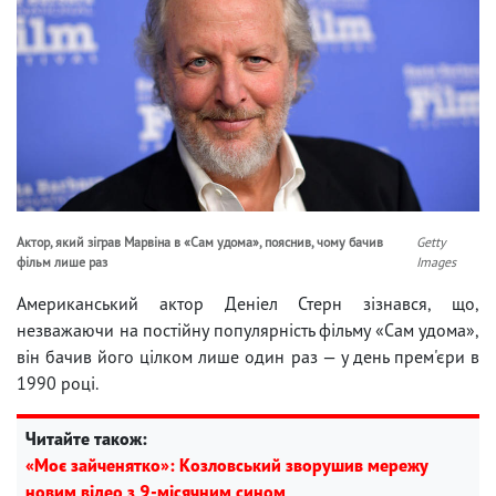
Актор, який зіграв Марвіна в «Сам удома», пояснив, чому бачив
Getty
фільм лише раз
Images
Американський актор Деніел Стерн зізнався, що,
незважаючи на постійну популярність фільму «Сам удома»,
він бачив його цілком лише один раз — у день прем'єри в
1990 році.
Читайте також:
«Моє зайченятко»: Козловський зворушив мережу
новим відео з 9-місячним сином