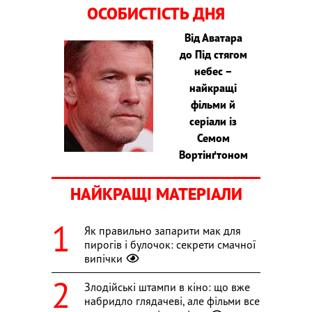
ОСОБИСТІСТЬ ДНЯ
Від Аватара
до Під стягом
небес –
найкращі
фільми й
серіали із
Семом
Вортінґтоном
НАЙКРАЩІ МАТЕРІАЛИ
Як правильно запарити мак для
пирогів і булочок: секрети смачної
випічки
Злодійські штампи в кіно: що вже
набридло глядачеві, але фільми все