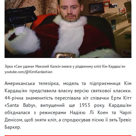
Зірка «Сам удома» Маколей Калкін знявся у різдвяному кліпі Кім Кардаш'ян
youtube.com/@KimKardashian
Американська телезірка, модель та підприємниця Кім
Кардаш'ян представила власну версію святкової класики.
44-річна знаменитість переспівала хіт співачки Ерти Кітт
«Santa Baby», випущений ще 1953 року. Кардаш'ян
об'єдналася з режисерами Надією Лі Коен та Чарлі
Денісом, щоб зняти кліп, а спродюсував пісню її зять Тревіс
Баркер.