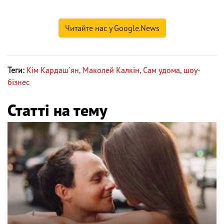
Читайте нас у Google.News
Теги:
Кім Кардаш`ян
,
Маколей Калкін
,
Сам удома
,
шоу-
бізнес
Статті на тему