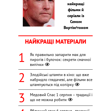
найкращі
фільми й
серіали із
Семом
Вортінґтоном
НАЙКРАЩІ МАТЕРІАЛИ
Як правильно запарити мак для
пирогів і булочок: секрети смачної
випічки
Злодійські штампи в кіно: що вже
набридло глядачеві, але фільми все
штампуються під копірку
Медовий Спас 1 серпня – традиції і
що не можна робити
Яблучний спас 6 серпня - традиції