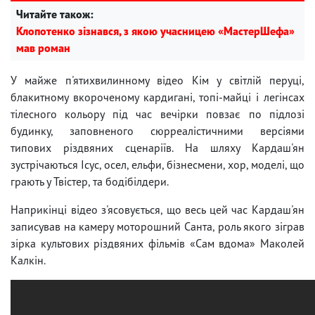
Читайте також:
Клопотенко зізнався, з якою учасницею «МастерШефа»
мав роман
У майже п'ятихвилинному відео Кім у світлій перуці,
блакитному вкороченому кардигані, топі-майці і легінсах
тілесного кольору під час вечірки повзає по підлозі
будинку, заповненого сюрреалістичними версіями
типових різдвяних сценаріїв. На шляху Кардаш'ян
зустрічаються Ісус, осел, ельфи, бізнесмени, хор, моделі, що
грають у Твістер, та бодібілдери.
Наприкінці відео з'ясовується, що весь цей час Кардаш'ян
записував на камеру моторошний Санта, роль якого зіграв
зірка культових різдвяних фільмів «Сам вдома» Маколей
Калкін.