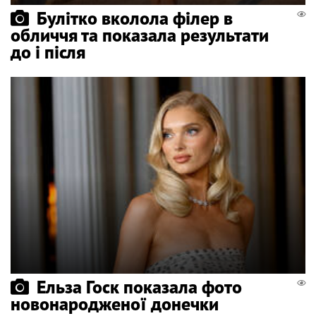
Булітко вколола філер в
обличчя та показала результати
до і після
Ельза Госк показала фото
новонародженої донечки