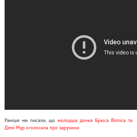
Раніше ми писали, що
молодша дочка Брюса Вілліса та
Демі Мур оголосила про заручини.