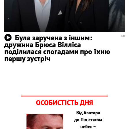
Була заручена з іншим:
дружина Брюса Вілліса
поділилася спогадами про їхню
першу зустріч
ОСОБИСТІСТЬ ДНЯ
Від Аватара
до Під стягом
небес –