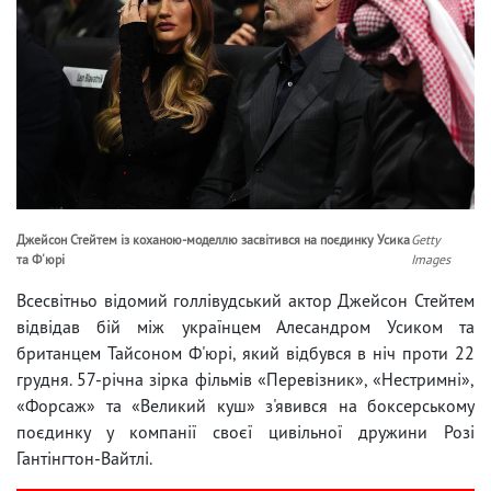
Джейсон Стейтем із коханою-моделлю засвітився на поєдинку Усика
Getty
та Ф'юрі
Images
Всесвітньо відомий голлівудський актор Джейсон Стейтем
відвідав бій між українцем Алесандром Усиком та
британцем Тайсоном Ф'юрі, який відбувся в ніч проти 22
грудня. 57-річна зірка фільмів «Перевізник», «Нестримні»,
«Форсаж» та «Великий куш» з'явився на боксерському
поєдинку у компанії своєї цивільної дружини Розі
Гантінгтон-Вайтлі.