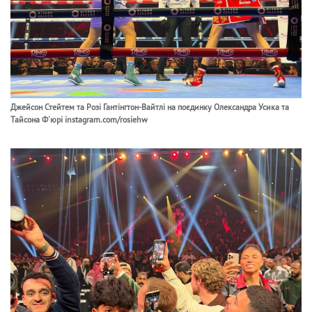
Джейсон Стейтем та Розі Гантінгтон-Вайтлі на поєдинку Олександра Усика та
Тайсона Ф'юрі instagram.com/rosiehw