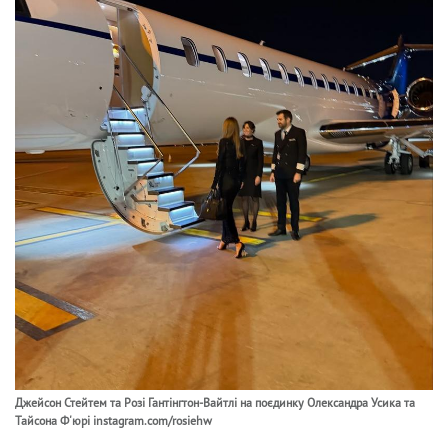
Джейсон Стейтем та Розі Гантінгтон-Вайтлі на поєдинку Олександра Усика та
Тайсона Ф'юрі instagram.com/rosiehw