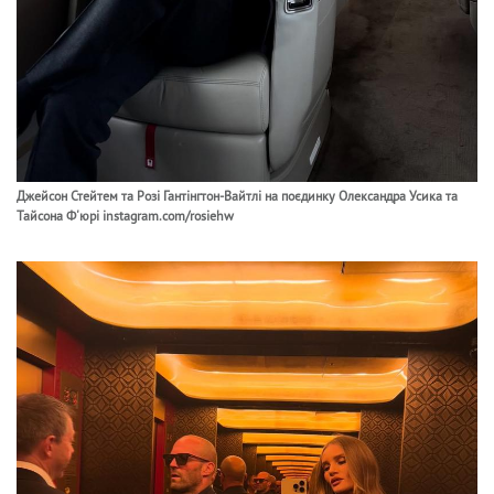
Джейсон Стейтем та Розі Гантінгтон-Вайтлі на поєдинку Олександра Усика та
Тайсона Ф'юрі instagram.com/rosiehw