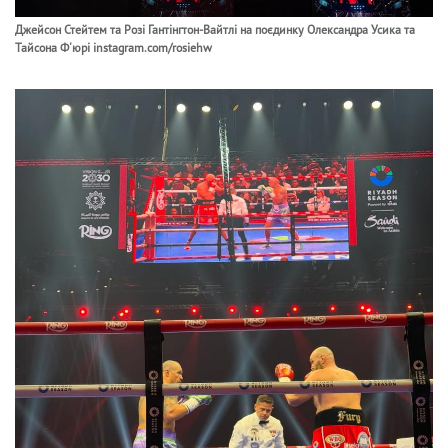
Джейсон Стейтем та Розі Гантінгтон-Вайтлі на поєдинку Олександра Усика та
Тайсона Ф'юрі instagram.com/rosiehw