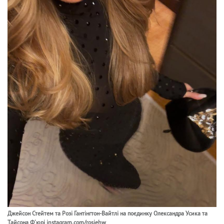
Джейсон Стейтем та Розі Гантінгтон-Вайтлі на поєдинку Олександра Усика та
Тайсона Ф'юрі instagram.com/rosiehw