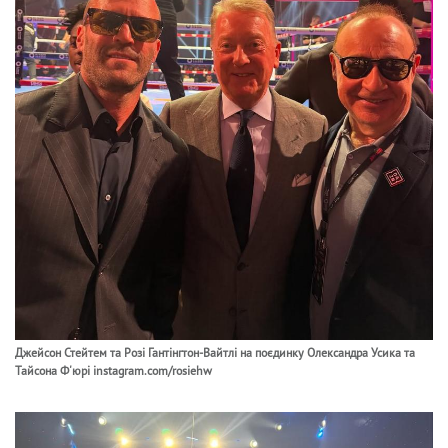
Джейсон Стейтем та Розі Гантінгтон-Вайтлі на поєдинку Олександра Усика та
Тайсона Ф'юрі instagram.com/rosiehw