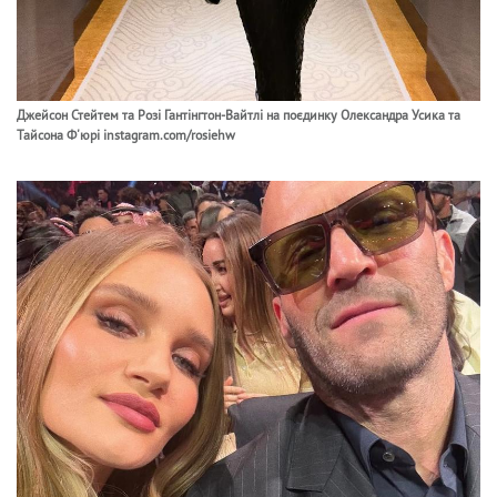
Джейсон Стейтем та Розі Гантінгтон-Вайтлі на поєдинку Олександра Усика та
Тайсона Ф'юрі instagram.com/rosiehw