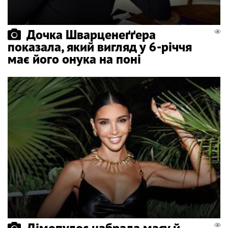
Дочка Шварценеґґера
показала, який вигляд у 6-річчя
має його онука на поні
Дімопулос набрала масу й