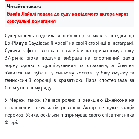
Читайте також:
Блейк Лайвлі подала до суду на відомого актора через
сексуальні домагання
Супермодель поділилася добіркою знімків з поїздки до
Ер-Ріяду в Саудівській Аравії на своїй сторінці в інстаграмі.
Судячи з фото, закохані прилетіли на приватному літаку.
37-річна зірка подіумів вибрала на спортивний захід
чорну сукню з драпіруванням та стразами, а Стейтем
з'явився на публіці у синьому костюмі у білу смужку та
темно-синій сорочці з краваткою. Пара спостерігала за
боєм у першому ряду.
У Мережі також з'явився ролик із реакцією Джейсона на
оголошення результатів реваншу. Актор не дуже зрадів
перемозі Усика, оскільки підтримував свого співвітчизника
Ф'юрі.