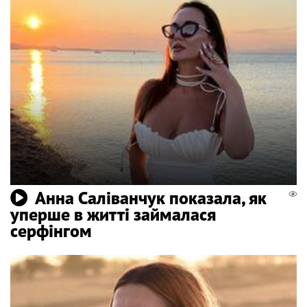
Анна Саліванчук показала, як
уперше в житті займалася
серфінгом