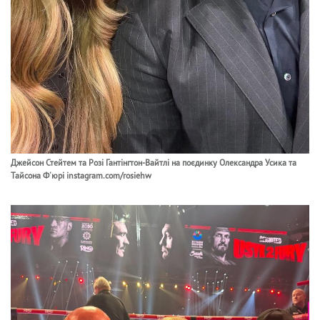
Джейсон Стейтем та Розі Гантінгтон-Вайтлі на поєдинку Олександра Усика та
Тайсона Ф'юрі instagram.com/rosiehw