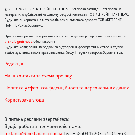
© 2000-2024, ТОВ "КЕПРЕЙТ ПАРТНЕРС". Всі права захищені. Усі права на
матеріали, опубліковані на даному ресурсі, належать ТОВ КЕПРЕЙТ ПАРТНЕРС.
Будь-яке використання матеріалів без письмового дозволу ТОВ «КЕПРЕЙТ
ПАРТНЕРС» заборонено.
При правомірному використанні матеріалів даного ресурсу гіперпосилання на
afisha.bigmir.net є
обов'язковим.
Будь-яке копіювання, передрук та відтворення фотографічних творів та/або
аудіовізуальних творів правовласника Getty Images - суворо забороняється.
Редакція
Наші контакти та схема проїзду
Політика у сфері конфіденційності та персональних даних
Користувача угода
З питань реклами звертайтесь:
Відділ роботи з прямими клієнтами:
reklama@mediadim.com.ua
Тел: +38 (044) 207-33-05, +38