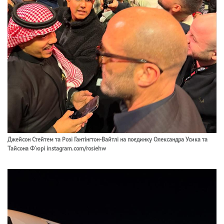
Джейсон Стейтем та Розі Гантінгтон-Вайтлі на поєдинку Олександра Усика та
Тайсона Ф'юрі instagram.com/rosiehw