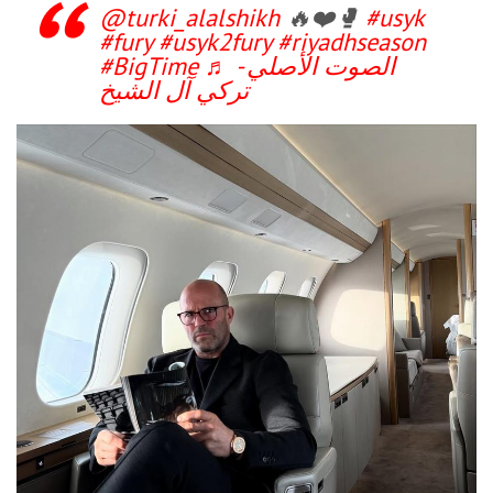
@turki_alalshikh
🔥❤️🥊
#usyk
#fury
#usyk2fury
#riyadhseason
#BigTime
♬ الصوت الأصلي -
تركي آل الشيخ