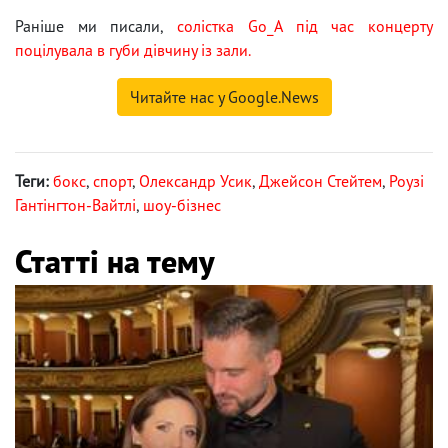
Раніше ми писали,
солістка Go_A під час концерту
поцілувала в губи дівчину із зали.
Читайте нас у Google.News
Теги:
бокс
,
спорт
,
Олександр Усик
,
Джейсон Стейтем
,
Роузі
Гантінгтон-Вайтлі
,
шоу-бізнес
Статті на тему