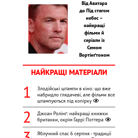
Від Аватара
до Під стягом
небес –
найкращі
фільми й
серіали із
Семом
Вортінґтоном
НАЙКРАЩІ МАТЕРІАЛИ
Злодійські штампи в кіно: що вже
набридло глядачеві, але фільми все
штампуються під копірку
Джоан Ролінґ: найкращі книжки
британки, окрім Гаррі Поттера
Яблучний спас 6 серпня - традиції