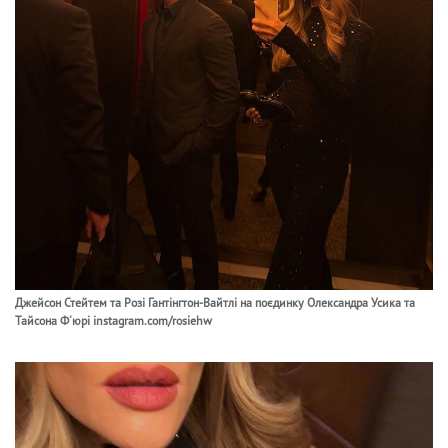
Джейсон Стейтем та Розі Гантінгтон-Вайтлі на поєдинку Олександра Усика та
Тайсона Ф'юрі instagram.com/rosiehw